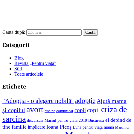
Caută după:
Categorii
Blog
Revista „Pentru viață”
Știri
Toate articolele
Etichete
adopție
"Adopţia - o alegere nobilă"
Ajută mama
avort
criza de
copil
și copilul
copii
comunicat
bucurie
sarcina
ei depind de
discursuri Marsul pentru viata 2019 Bucuresti
Ioana Picoş
tine
familie
implicare
Luna pentru viață
mamă
March for