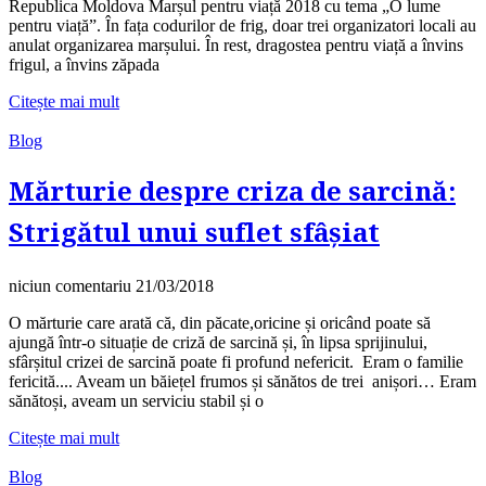
Republica Moldova Marșul pentru viață 2018 cu tema „O lume
pentru viață”. În fața codurilor de frig, doar trei organizatori locali au
anulat organizarea marșului. În rest, dragostea pentru viață a învins
frigul, a învins zăpada
Citește mai mult
Blog
Mărturie despre criza de sarcină:
Strigătul unui suflet sfâșiat
niciun comentariu
21/03/2018
O mărturie care arată că, din păcate,oricine și oricând poate să
ajungă într-o situație de criză de sarcină și, în lipsa sprijinului,
sfârșitul crizei de sarcină poate fi profund nefericit. Eram o familie
fericită.... Aveam un băiețel frumos și sănătos de trei anișori… Eram
sănătoși, aveam un serviciu stabil și o
Citește mai mult
Blog