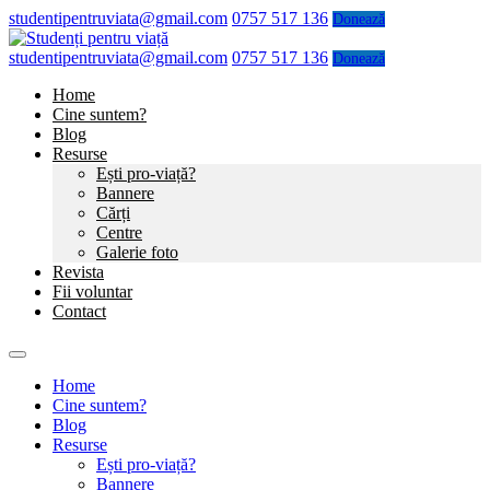
studentipentruviata@gmail.com
0757 517 136
Donează
studentipentruviata@gmail.com
0757 517 136
Donează
Home
Cine suntem?
Blog
Resurse
Ești pro-viață?
Bannere
Cărți
Centre
Galerie foto
Revista
Fii voluntar
Contact
Home
Cine suntem?
Blog
Resurse
Ești pro-viață?
Bannere