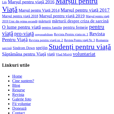
Marșul pentru
Marşul pentru viaţă 2016
Life
Viață
Marșul pentru viață 2017
Marșul pentru Viață 2014
Marșul pentru viață 2019
Marșul pentru viață 2018
Marșul pentru viață
mărturii despre criza de sarcină
mărturii
2019 Unic din prima secundă
pentru
O lume pentru viață
pentru femeie
pentru familie
viață
pro-viață
Revista
Revista Pentru viata nr. 1
responsabilitate
Pentru Viață
Revista pentru viață nr. 2
Romania
Revista Pentru viață Nr. 3
Studenți pentru viață
sprijin
Sindrom Down
sarcină
voluntariat
Săptămâna pentru Viaţă
viață
Vlad Miriță
Linkuri utile
Home
Cine suntem?
Blog
Resurse
Revista
Galerie foto
Fii voluntar
Donează
Contact