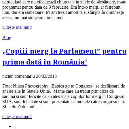
particulară care nu efectuează chiuretaje în zilele de sărbătoare, m‑au
programat pentru data de 3 februarie. Era într‑o marți, ar fi trebuit
luni, dar era sărbătoare. M‑am trezit amorțită și sfârșită în dimineața
aceea, nu mai simțeam nimic, nici
Citește mai mult
Blog
„Copiii merg la Parlament” pentru
prima dată în România!
niciun comentariu
20/03/2018
Foto: Nikos Photography „Babies go to Congress” se desfășoară de
ani de zile în Statele Unite. Mame care au trecut prin criza de
sarcină și sunt fericite că au ales viața copiilor lor merg în Congresul
SUA, sunt felicitate și sunt prezentate ca modele către congresmeni.
Și… după doi ani
Citește mai mult
1