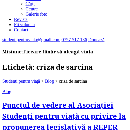
Cărți
Centre
Galerie foto
Revista
Fii voluntar
Contact
studentipentruviata@gmail.com
0757 517 136
Donează
Misiune:
Fiecare tânăr să aleagă viața
Etichetă:
criza de sarcina
Studenți pentru viață
>
Blog
>
criza de sarcina
Blog
Punctul de vedere al Asociației
Studenți pentru viață cu privire la
propunerea legislativă a REPER