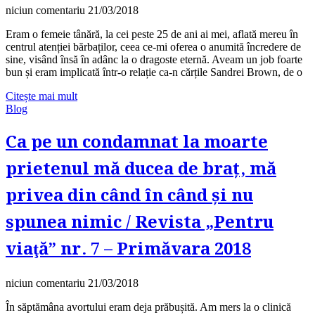
niciun comentariu
21/03/2018
Eram o femeie tânără, la cei peste 25 de ani ai mei, aflată mereu în
centrul atenției bărbaților, ceea ce‑mi oferea o anumită încredere de
sine, visând însă în adânc la o dragoste eternă. Aveam un job foarte
bun și eram implicată într‑o relație ca‑n cărțile Sandrei Brown, de o
Citește mai mult
Blog
Ca pe un condamnat la moarte
prietenul mă ducea de braț, mă
privea din când în când și nu
spunea nimic / Revista „Pentru
viaţă” nr. 7 – Primăvara 2018
niciun comentariu
21/03/2018
În săptămâna avortului eram deja prăbușită. Am mers la o clinică