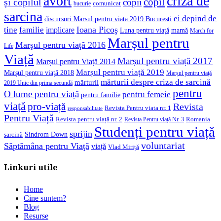
avort
criza de
copil
și copilul
copii
comunicat
bucurie
sarcina
ei depind de
discursuri Marsul pentru viata 2019 Bucuresti
Ioana Picoş
tine
familie
implicare
Luna pentru viață
mamă
March for
Marșul pentru
Marşul pentru viaţă 2016
Life
Viață
Marșul pentru viață 2017
Marșul pentru Viață 2014
Marșul pentru viață 2019
Marșul pentru viață 2018
Marșul pentru viață
mărturii despre criza de sarcină
mărturii
2019 Unic din prima secundă
pentru
O lume pentru viață
pentru femeie
pentru familie
viață
pro-viață
Revista
Revista Pentru viata nr. 1
responsabilitate
Pentru Viață
Revista pentru viață nr. 2
Romania
Revista Pentru viață Nr. 3
Studenți pentru viață
sprijin
Sindrom Down
sarcină
voluntariat
Săptămâna pentru Viaţă
viață
Vlad Miriță
Linkuri utile
Home
Cine suntem?
Blog
Resurse