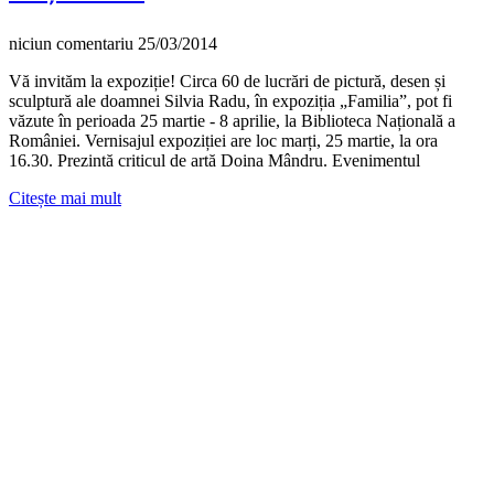
niciun comentariu
25/03/2014
Vă invităm la expoziție! Circa 60 de lucrări de pictură, desen și
sculptură ale doamnei Silvia Radu, în expoziția „Familia”, pot fi
văzute în perioada 25 martie - 8 aprilie, la Biblioteca Națională a
României. Vernisajul expoziției are loc marți, 25 martie, la ora
16.30. Prezintă criticul de artă Doina Mândru. Evenimentul
Citește mai mult