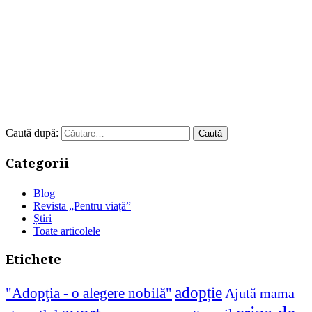
Caută după:
Categorii
Blog
Revista „Pentru viață”
Știri
Toate articolele
Etichete
adopție
"Adopţia - o alegere nobilă"
Ajută mama