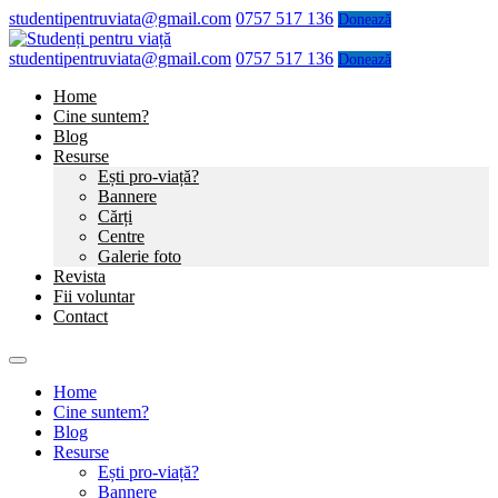
studentipentruviata@gmail.com
0757 517 136
Donează
studentipentruviata@gmail.com
0757 517 136
Donează
Home
Cine suntem?
Blog
Resurse
Ești pro-viață?
Bannere
Cărți
Centre
Galerie foto
Revista
Fii voluntar
Contact
Home
Cine suntem?
Blog
Resurse
Ești pro-viață?
Bannere