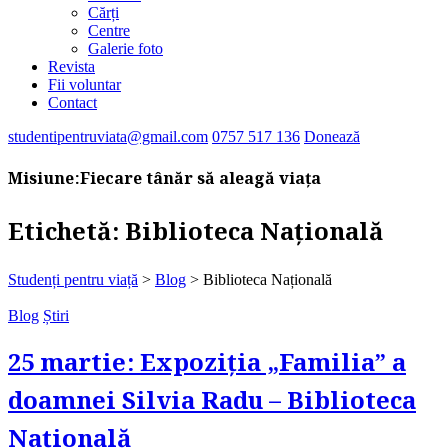
Cărți
Centre
Galerie foto
Revista
Fii voluntar
Contact
studentipentruviata@gmail.com
0757 517 136
Donează
Misiune:
Fiecare tânăr să aleagă viața
Etichetă:
Biblioteca Națională
Studenți pentru viață
>
Blog
>
Biblioteca Națională
Blog
Știri
25 martie: Expoziția „Familia” a
doamnei Silvia Radu – Biblioteca
Națională