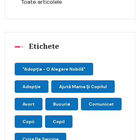
Toate articolele
Etichete
"Adopţia - O Alegere Nobilă"
Adopție
Ajută Mama Și Copilul
Avort
Bucurie
Comunicat
Copii
Copil
Criza De Sarcina