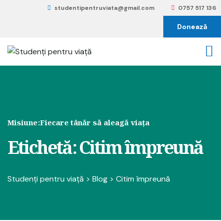
studentipentruviata@gmail.com
0757 517 136
Donează
Misiune:
Fiecare tânăr să aleagă viața
Etichetă:
Citim împreună
Studenți pentru viață
>
Blog
>
Citim împreună