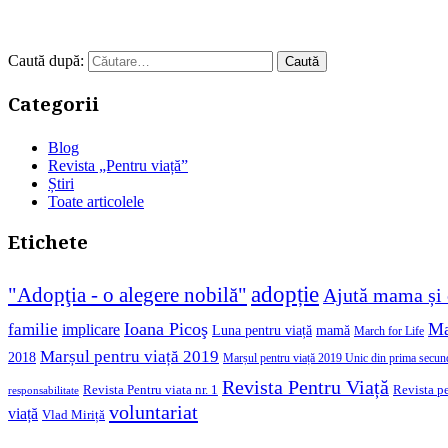
Caută după:
Categorii
Blog
Revista „Pentru viață”
Știri
Toate articolele
Etichete
adopție
"Adopţia - o alegere nobilă"
Ajută mama și 
Ioana Picoş
Ma
familie
implicare
Luna pentru viață
mamă
March for Life
Marșul pentru viață 2019
2018
Marșul pentru viață 2019 Unic din prima secun
Revista Pentru Viață
Revista pe
Revista Pentru viata nr. 1
responsabilitate
voluntariat
viață
Vlad Miriță