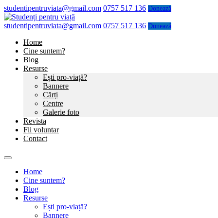
studentipentruviata@gmail.com
0757 517 136
Donează
studentipentruviata@gmail.com
0757 517 136
Donează
Home
Cine suntem?
Blog
Resurse
Ești pro-viață?
Bannere
Cărți
Centre
Galerie foto
Revista
Fii voluntar
Contact
Home
Cine suntem?
Blog
Resurse
Ești pro-viață?
Bannere