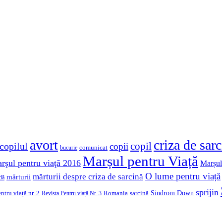
avort
criza de sar
copil
copilul
copii
comunicat
bucurie
Marșul pentru Viață
rşul pentru viaţă 2016
Marșul
O lume pentru viață
mărturii despre criza de sarcină
mărturii
dă
sprijin
Sindrom Down
ntru viață nr. 2
Romania
sarcină
Revista Pentru viață Nr. 3