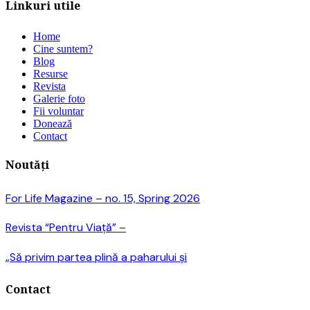
Linkuri utile
Home
Cine suntem?
Blog
Resurse
Revista
Galerie foto
Fii voluntar
Donează
Contact
Noutăți
For Life Magazine – no. 15, Spring 2026
Revista “Pentru Viață” –
„Să privim partea plină a paharului și
Contact