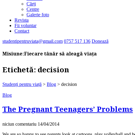
Cărți
Centre
Galerie foto
Revista
Fii voluntar
Contact
studentipentruviata@gmail.com
0757 517 136
Donează
Misiune:
Fiecare tânăr să aleagă viața
Etichetă:
decision
Studenți pentru viață
>
Blog
>
decision
Blog
The Pregnant Teenagers’ Problems
niciun comentariu
14/04/2014
We are so happy to see parents look at cartoons, play volleyball an