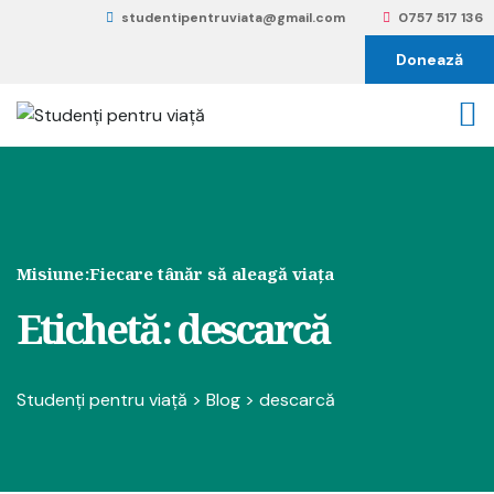
studentipentruviata@gmail.com
0757 517 136
Donează
Misiune:
Fiecare tânăr să aleagă viața
Etichetă:
descarcă
Studenți pentru viață
>
Blog
>
descarcă