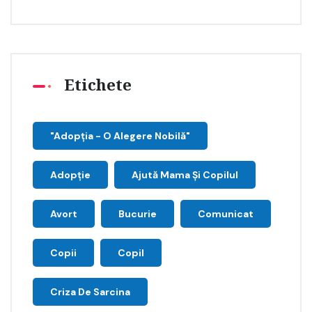
Etichete
"Adopţia - O Alegere Nobilă"
Adopție
Ajută Mama Și Copilul
Avort
Bucurie
Comunicat
Copii
Copil
Criza De Sarcina