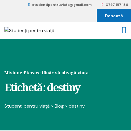
studentipentruviata@gmail.com
0757 517 136
Donează
Misiune:
Fiecare tânăr să aleagă viața
Etichetă:
destiny
Studenți pentru viață
>
Blog
>
destiny