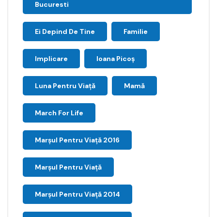
Bucuresti
Ei Depind De Tine
Familie
Implicare
Ioana Picoş
Luna Pentru Viață
Mamă
March For Life
Marşul Pentru Viaţă 2016
Marșul Pentru Viață
Marșul Pentru Viață 2014