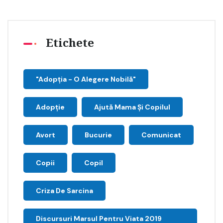
Etichete
"Adopţia - O Alegere Nobilă"
Adopție
Ajută Mama Și Copilul
Avort
Bucurie
Comunicat
Copii
Copil
Criza De Sarcina
Discursuri Marsul Pentru Viata 2019