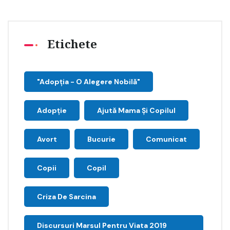
Etichete
"Adopţia - O Alegere Nobilă"
Adopție
Ajută Mama Și Copilul
Avort
Bucurie
Comunicat
Copii
Copil
Criza De Sarcina
Discursuri Marsul Pentru Viata 2019