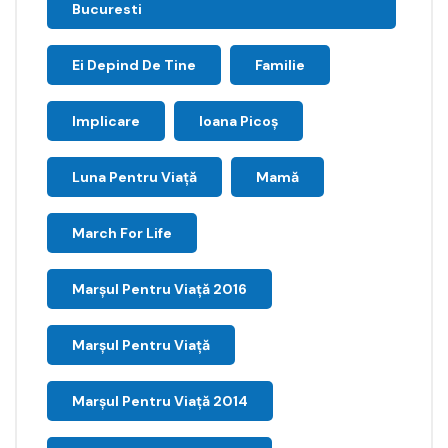
Bucuresti
Ei Depind De Tine
Familie
Implicare
Ioana Picoş
Luna Pentru Viață
Mamă
March For Life
Marşul Pentru Viaţă 2016
Marșul Pentru Viață
Marșul Pentru Viață 2014