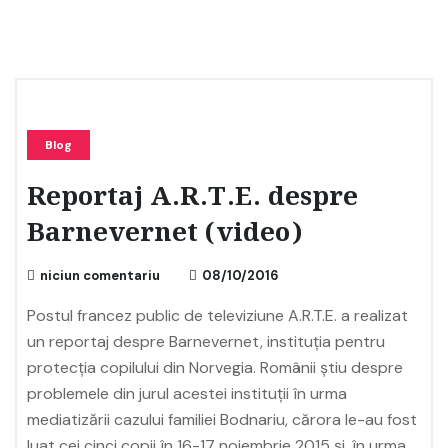
Blog
Reportaj A.R.T.E. despre
Barnevernet (video)
niciun comentariu
08/10/2016
Postul francez public de televiziune A.R.T.E. a realizat
un reportaj despre Barnevernet, instituția pentru
protecția copilului din Norvegia. Românii știu despre
problemele din jurul acestei instituții în urma
mediatizării cazului familiei Bodnariu, cărora le-au fost
luat cei cinci copii în 16-17 noiembrie 2015 și, în urma