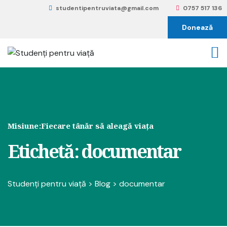
studentipentruviata@gmail.com
0757 517 136
Donează
Misiune:
Fiecare tânăr să aleagă viața
Etichetă:
documentar
Studenți pentru viață
>
Blog
>
documentar