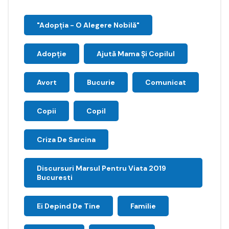
"Adopţia - O Alegere Nobilă"
Adopție
Ajută Mama Și Copilul
Avort
Bucurie
Comunicat
Copii
Copil
Criza De Sarcina
Discursuri Marsul Pentru Viata 2019
Bucuresti
Ei Depind De Tine
Familie