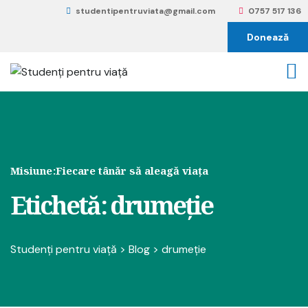
studentipentruviata@gmail.com
0757 517 136
Donează
Misiune:
Fiecare tânăr să aleagă viața
Etichetă:
drumeție
Studenți pentru viață
>
Blog
>
drumeție