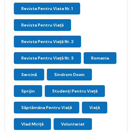
Revista Pentru Viata Nr. 1
Revista Pentru Viață
Revista Pentru Viață Nr. 2
Revista Pentru Viață Nr. 3
Romania
Sarcină
Sindrom Down
Sprijin
Studenți Pentru Viață
Săptămâna Pentru Viaţă
Viață
Vlad Miriță
Voluntariat