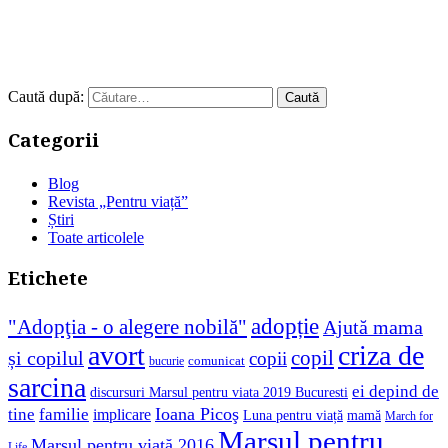
Caută după:
Categorii
Blog
Revista „Pentru viață”
Știri
Toate articolele
Etichete
adopție
"Adopţia - o alegere nobilă"
Ajută mama
avort
criza de
copil
și copilul
copii
comunicat
bucurie
sarcina
ei depind de
discursuri Marsul pentru viata 2019 Bucuresti
Ioana Picoş
tine
familie
implicare
Luna pentru viață
mamă
March for
Marșul pentru
Marşul pentru viaţă 2016
Life