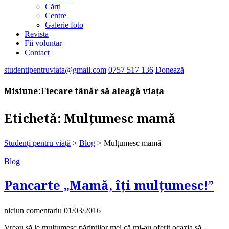
Cărți
Centre
Galerie foto
Revista
Fii voluntar
Contact
studentipentruviata@gmail.com
0757 517 136
Donează
Misiune:
Fiecare tânăr să aleagă viața
Etichetă:
Mulțumesc mamă
Studenți pentru viață
>
Blog
>
Mulțumesc mamă
Blog
Pancarte „Mamă, îți mulțumesc!”
niciun comentariu
01/03/2016
Vreau să le mulțumesc părinților mei că mi-au oferit ocazia să