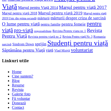
Viață
Marșul pentru viață 2017
Marșul pentru Viață 2014
Marșul pentru viață 2019
Marșul pentru viață 2018
Marșul pentru viață
mărturii despre criza de sarcină
mărturii
2019 Unic din prima secundă
pentru
O lume pentru viață
pentru femeie
pentru familie
viață
pro-viață
Revista
Revista Pentru viata nr. 1
responsabilitate
Pentru Viață
Revista pentru viață nr. 2
Romania
Revista Pentru viață Nr. 3
Studenți pentru viață
sprijin
Sindrom Down
sarcină
voluntariat
Săptămâna pentru Viaţă
viață
Vlad Miriță
Linkuri utile
Home
Cine suntem?
Blog
Resurse
Revista
Galerie foto
Fii voluntar
Donează
Contact