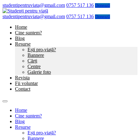
studentipentruviata@gmail.com
0757 517 136
Donează
studentipentruviata@gmail.com
0757 517 136
Donează
Home
Cine suntem?
Blog
Resurse
Ești pro-viață?
Bannere
Cărți
Centre
Galerie foto
Revista
Fii voluntar
Contact
Home
Cine suntem?
Blog
Resurse
Ești pro-viață?
Bannere