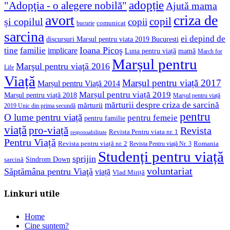
adopție
"Adopţia - o alegere nobilă"
Ajută mama
avort
criza de
copil
și copilul
copii
comunicat
bucurie
sarcina
ei depind de
discursuri Marsul pentru viata 2019 Bucuresti
Ioana Picoş
tine
familie
implicare
Luna pentru viață
mamă
March for
Marșul pentru
Marşul pentru viaţă 2016
Life
Viață
Marșul pentru viață 2017
Marșul pentru Viață 2014
Marșul pentru viață 2019
Marșul pentru viață 2018
Marșul pentru viață
mărturii despre criza de sarcină
mărturii
2019 Unic din prima secundă
pentru
O lume pentru viață
pentru femeie
pentru familie
viață
pro-viață
Revista
Revista Pentru viata nr. 1
responsabilitate
Pentru Viață
Revista pentru viață nr. 2
Romania
Revista Pentru viață Nr. 3
Studenți pentru viață
sprijin
Sindrom Down
sarcină
voluntariat
Săptămâna pentru Viaţă
viață
Vlad Miriță
Linkuri utile
Home
Cine suntem?