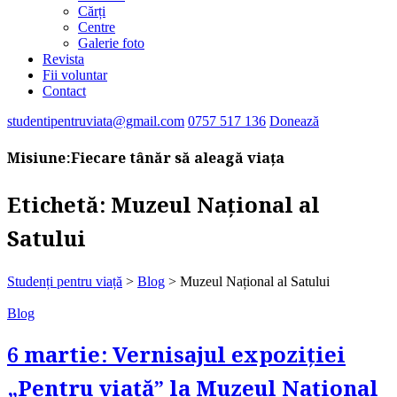
Cărți
Centre
Galerie foto
Revista
Fii voluntar
Contact
studentipentruviata@gmail.com
0757 517 136
Donează
Misiune:
Fiecare tânăr să aleagă viața
Etichetă:
Muzeul Național al
Satului
Studenți pentru viață
>
Blog
>
Muzeul Național al Satului
Blog
6 martie: Vernisajul expoziției
„Pentru viață” la Muzeul Național