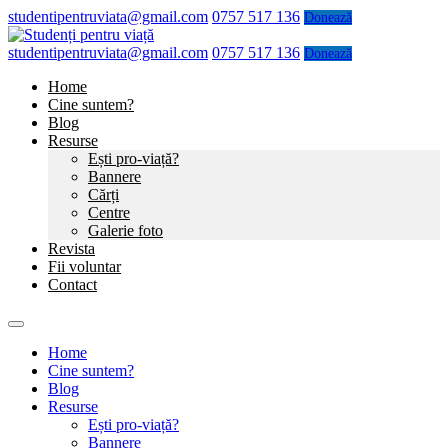
studentipentruviata@gmail.com
0757 517 136
Donează
studentipentruviata@gmail.com
0757 517 136
Donează
Home
Cine suntem?
Blog
Resurse
Ești pro-viață?
Bannere
Cărți
Centre
Galerie foto
Revista
Fii voluntar
Contact
Home
Cine suntem?
Blog
Resurse
Ești pro-viață?
Bannere