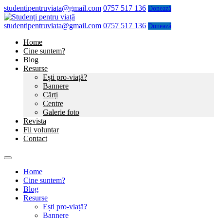
studentipentruviata@gmail.com
0757 517 136
Donează
studentipentruviata@gmail.com
0757 517 136
Donează
Home
Cine suntem?
Blog
Resurse
Ești pro-viață?
Bannere
Cărți
Centre
Galerie foto
Revista
Fii voluntar
Contact
Home
Cine suntem?
Blog
Resurse
Ești pro-viață?
Bannere