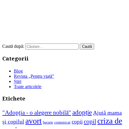
Caută după:
Categorii
Blog
Revista „Pentru viață”
Știri
Toate articolele
Etichete
adopție
"Adopţia - o alegere nobilă"
Ajută mama
avort
criza de
copil
și copilul
copii
comunicat
bucurie