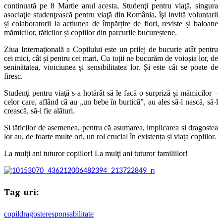
continuată pe 8 Martie anul acesta, Studenţi pentru viaţă, singura
asociaţie studenţească pentru viaţă din România, îşi invită voluntarii
și colaboratorii la acțiunea de împărțire de flori, reviste și baloane
mămicilor, tăticilor și copiilor din parcurile bucureștene.
Ziua Internațională a Copilului este un prilej de bucurie atât pentru
cei mici, cât și pentru cei mari. Cu toții ne bucurăm de voioșia lor, de
seninătatea, vioiciunea și sensibilitatea lor. Și este cât se poate de
firesc.
Studenţi pentru viaţă s-a hotărât să le facă o surpriză și mămicilor –
celor care, aflând că au „un bebe în burtică”, au ales să-l nască, să-l
crească, să-i fie alături.
Și tăticilor de asemenea, pentru că asumarea, implicarea și dragostea
lor au, de foarte multe ori, un rol crucial în existența și viața copiilor.
La mulţi ani tuturor copiilor! La mulţi ani tuturor familiilor!
Tag-uri:
copil
dragoste
responsabilitate