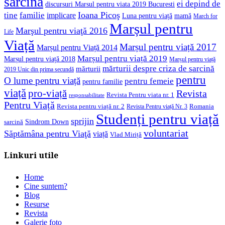
sarcina
ei depind de
discursuri Marsul pentru viata 2019 Bucuresti
Ioana Picoş
tine
familie
implicare
Luna pentru viață
mamă
March for
Marșul pentru
Marşul pentru viaţă 2016
Life
Viață
Marșul pentru viață 2017
Marșul pentru Viață 2014
Marșul pentru viață 2019
Marșul pentru viață 2018
Marșul pentru viață
mărturii despre criza de sarcină
mărturii
2019 Unic din prima secundă
pentru
O lume pentru viață
pentru femeie
pentru familie
viață
pro-viață
Revista
Revista Pentru viata nr. 1
responsabilitate
Pentru Viață
Revista pentru viață nr. 2
Romania
Revista Pentru viață Nr. 3
Studenți pentru viață
sprijin
Sindrom Down
sarcină
voluntariat
Săptămâna pentru Viaţă
viață
Vlad Miriță
Linkuri utile
Home
Cine suntem?
Blog
Resurse
Revista
Galerie foto