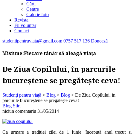
Cărți
Centre
Galerie foto
Revista
Fii voluntar
Contact
studentipentruviata@gmail.com
0757 517 136
Donează
Misiune:
Fiecare tânăr să aleagă viața
De Ziua Copilului, în parcurile
bucureştene se pregăteşte ceva!
Studenți pentru viață
>
Blog
>
Blog
>
De Ziua Copilului, în
parcurile bucureştene se pregăteşte ceva!
Blog
Știri
niciun comentariu
31/05/2014
Ca urmare a tradiției zilei de 1 Iunie, începută anul trecut și