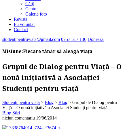
Cărți
Centre
Galerie foto
Revista
Fii voluntar
Contact
studentipentruviata@gmail.com
0757 517 136
Donează
Misiune:
Fiecare tânăr să aleagă viața
Grupul de Dialog pentru Viață – O
nouă inițiativă a Asociației
Studenți pentru viață
Studenți pentru viață
>
Blog
>
Blog
>
Grupul de Dialog pentru
Viață – O nouă inițiativă a Asociației Studenți pentru viață
Blog
Știri
niciun comentariu
19/06/2014