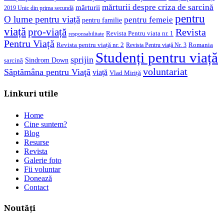
mărturii despre criza de sarcină
mărturii
2019 Unic din prima secundă
pentru
O lume pentru viață
pentru femeie
pentru familie
viață
pro-viață
Revista
Revista Pentru viata nr. 1
responsabilitate
Pentru Viață
Revista pentru viață nr. 2
Romania
Revista Pentru viață Nr. 3
Studenți pentru viață
sprijin
Sindrom Down
sarcină
voluntariat
Săptămâna pentru Viaţă
viață
Vlad Miriță
Linkuri utile
Home
Cine suntem?
Blog
Resurse
Revista
Galerie foto
Fii voluntar
Donează
Contact
Noutăți