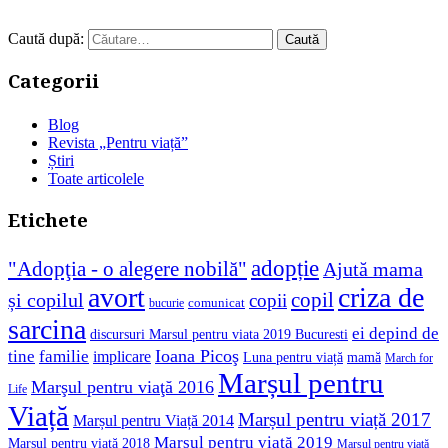
Caută după:
Categorii
Blog
Revista „Pentru viață”
Știri
Toate articolele
Etichete
adopție
"Adopţia - o alegere nobilă"
Ajută mama
avort
criza de
copil
și copilul
copii
comunicat
bucurie
sarcina
ei depind de
discursuri Marsul pentru viata 2019 Bucuresti
Ioana Picoş
tine
familie
implicare
Luna pentru viață
mamă
March for
Marșul pentru
Marşul pentru viaţă 2016
Life
Viață
Marșul pentru viață 2017
Marșul pentru Viață 2014
Marșul pentru viață 2019
Marșul pentru viață 2018
Marșul pentru viață