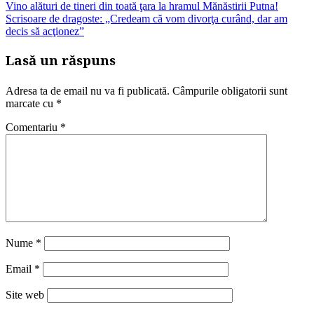
Vino alături de tineri din toată ţara la hramul Mănăstirii Putna!
Scrisoare de dragoste: „Credeam că vom divorţa curând, dar am
decis să acţionez”
Lasă un răspuns
Adresa ta de email nu va fi publicată.
Câmpurile obligatorii sunt
marcate cu
*
Comentariu
*
Nume
*
Email
*
Site web