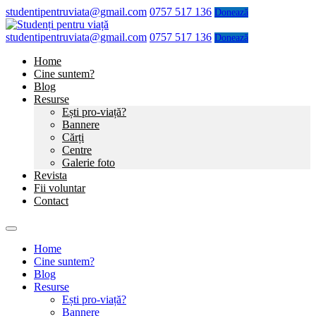
studentipentruviata@gmail.com
0757 517 136
Donează
studentipentruviata@gmail.com
0757 517 136
Donează
Home
Cine suntem?
Blog
Resurse
Ești pro-viață?
Bannere
Cărți
Centre
Galerie foto
Revista
Fii voluntar
Contact
Home
Cine suntem?
Blog
Resurse
Ești pro-viață?
Bannere