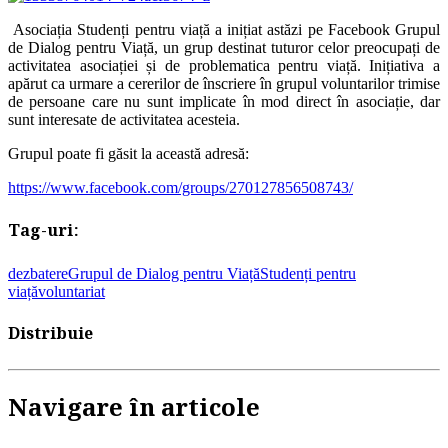
Asociația Studenți pentru viață a inițiat astăzi pe Facebook Grupul
de Dialog pentru Viață, un grup destinat tuturor celor preocupați de
activitatea asociației și de problematica pentru viață. Inițiativa a
apărut ca urmare a cererilor de înscriere în grupul voluntarilor trimise
de persoane care nu sunt implicate în mod direct în asociație, dar
sunt interesate de activitatea acesteia.
Grupul poate fi găsit la această adresă:
https://www.facebook.com/groups/270127856508743/
Tag-uri:
dezbatere
Grupul de Dialog pentru Viață
Studenți pentru
viață
voluntariat
Distribuie
Navigare în articole