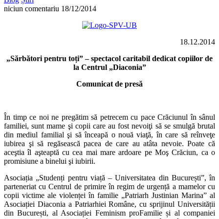
niciun comentariu
18/12/2014
18.12.2014
„Sărbători pentru toți” – spectacol caritabil dedicat copiilor de
la Centrul „Diaconia”
Comunicat de presă
În timp ce noi ne pregătim să petrecem cu pace Crăciunul în sânul
familiei, sunt mame şi copii care au fost nevoiţi să se smulgă brutal
din mediul familial şi să înceapă o nouă viaţă, în care să reînveţe
iubirea şi să regăsească pacea de care au atâta nevoie. Poate că
aceştia îl aşteaptă cu cea mai mare ardoare pe Moş Crăciun, ca o
promisiune a binelui şi iubirii.
Asociația „Studenți pentru viață – Universitatea din București”, în
parteneriat cu Centrul de primire în regim de urgență a mamelor cu
copii victime ale violenței în familie „Patriarh Justinian Marina” al
Asociației Diaconia a Patriarhiei Române, cu sprijinul Universității
din București, al Asociației Feminism proFamilie și al companiei