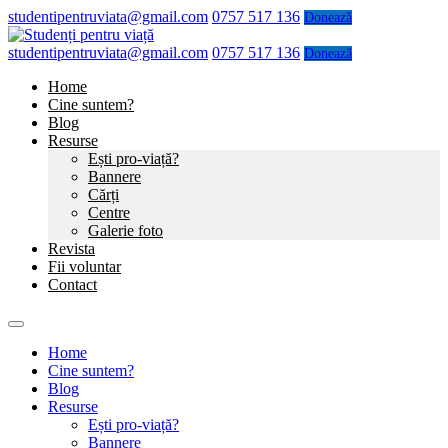
studentipentruviata@gmail.com
0757 517 136
Donează
studentipentruviata@gmail.com
0757 517 136
Donează
Home
Cine suntem?
Blog
Resurse
Ești pro-viață?
Bannere
Cărți
Centre
Galerie foto
Revista
Fii voluntar
Contact
Home
Cine suntem?
Blog
Resurse
Ești pro-viață?
Bannere