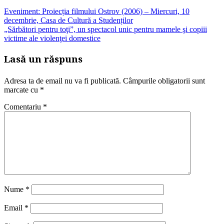
Eveniment: Proiecția filmului Ostrov (2006) – Miercuri, 10
decembrie, Casa de Cultură a Studenților
„Sărbători pentru toţi”, un spectacol unic pentru mamele şi copiii
victime ale violenţei domestice
Lasă un răspuns
Adresa ta de email nu va fi publicată.
Câmpurile obligatorii sunt
marcate cu
*
Comentariu
*
Nume
*
Email
*