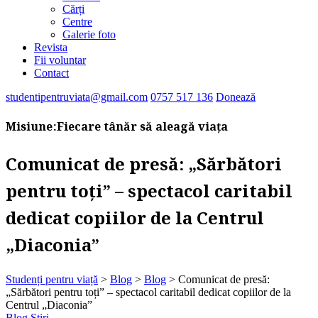
Cărți
Centre
Galerie foto
Revista
Fii voluntar
Contact
studentipentruviata@gmail.com
0757 517 136
Donează
Misiune:
Fiecare tânăr să aleagă viața
Comunicat de presă: „Sărbători
pentru toți” – spectacol caritabil
dedicat copiilor de la Centrul
„Diaconia”
Studenți pentru viață
>
Blog
>
Blog
>
Comunicat de presă:
„Sărbători pentru toți” – spectacol caritabil dedicat copiilor de la
Centrul „Diaconia”
Blog
Știri