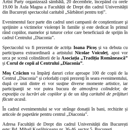
Artist Party organizează sâmbătă, 20 decembrie, începând cu orele
19.00 în Aula Magna a Facultății de Drept din cadrul Universității
din București spectacolul caritabil „Sărbători pentru toți”.
Evenimentul face parte din cadrul unei campanii de conştientizare şi
sprijinire a victimelor violenţei în familie și este dedicat în primul
rând copiilor, mamelor şi tuturor celor care beneficiază de sprijin în
cadrul Centrului „Diaconia”.
Spectacolul va fi prezentat de actrița
Ioana Picoș
și va debuta cu
participarea extraordinară a artistului
Nicolae Voiculeț
, apoi vor
urca pe scenă colindătorii de la
Asociația „Tradiția Românească”
și
Corul de copii al Centrului „Diaconia”
.
Moş Crăciun
va împărţi daruri celor aproape 100 de copii de la
Centrul „Diaconia” și celorlalți copii prezenţi în seara evenimentului,
după ce unii dintre ei vor susţine diverse momente artistice, iar
participanţii se vor putea bucura de
atmosfera colindelor,
de
expoziţia cu lucrări ale copiilor
şi de un
târg caritabil de prăjituri
făcute acasă
.
În cadrul evenimentului se vor strânge donații în bani, rechizite și
articole de papetărie pentru centrul „Diaconia”.
Adresa Facultății de Drept din cadrul Universității din București
este: Bd. Mihail Kogălniceanu nr. 36-46, sector 5, București.