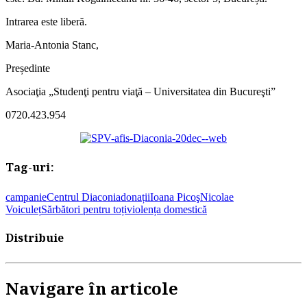
Intrarea este liberă.
Maria-Antonia Stanc,
Președinte
Asociaţia „Studenţi pentru viaţă – Universitatea din Bucureşti”
0720.423.954
Tag-uri:
campanie
Centrul Diaconia
donații
Ioana Picoş
Nicolae
Voiculeț
Sărbători pentru toți
violența domestică
Distribuie
Navigare în articole