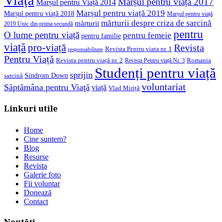
Marșul pentru viață 2017
Marșul pentru Viață 2014
Marșul pentru viață 2019
Marșul pentru viață 2018
Marșul pentru viață
mărturii despre criza de sarcină
mărturii
2019 Unic din prima secundă
pentru
O lume pentru viață
pentru femeie
pentru familie
viață
pro-viață
Revista
Revista Pentru viata nr. 1
responsabilitate
Pentru Viață
Revista pentru viață nr. 2
Romania
Revista Pentru viață Nr. 3
Studenți pentru viață
sprijin
Sindrom Down
sarcină
voluntariat
Săptămâna pentru Viaţă
viață
Vlad Miriță
Linkuri utile
Home
Cine suntem?
Blog
Resurse
Revista
Galerie foto
Fii voluntar
Donează
Contact