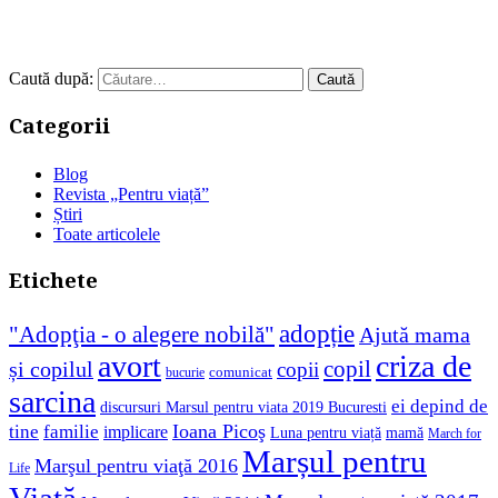
Caută după:
Categorii
Blog
Revista „Pentru viață”
Știri
Toate articolele
Etichete
adopție
"Adopţia - o alegere nobilă"
Ajută mama
avort
criza de
copil
și copilul
copii
comunicat
bucurie
sarcina
ei depind de
discursuri Marsul pentru viata 2019 Bucuresti
Ioana Picoş
tine
familie
implicare
Luna pentru viață
mamă
March for
Marșul pentru
Marşul pentru viaţă 2016
Life
Viață