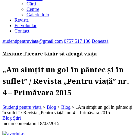
Cărți
Centre
Galerie foto
Revista
Fii voluntar
Contact
studentipentruviata@gmail.com
0757 517 136
Donează
Misiune:
Fiecare tânăr să aleagă viața
„Am simțit un gol în pântec și în
suflet” / Revista „Pentru viaţă” nr.
4 – Primăvara 2015
Studenți pentru viață
>
Blog
>
Blog
>
„Am simțit un gol în pântec și
în suflet” / Revista „Pentru viaţă” nr. 4 – Primăvara 2015
Blog
Știri
niciun comentariu
18/03/2015