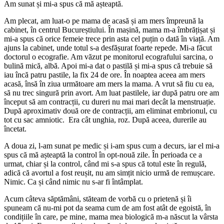
Am sunat și mi-a spus că mă așteaptă.
Am plecat, am luat-o pe mama de acasă și am mers împreună la
cabinet, în centrul Bucureștiului. În mașină, mama m-a îmbrățișat și
mi-a spus că orice femeie trece prin asta cel puțin o dată în viață. Am
ajuns la cabinet, unde totul s-a desfășurat foarte repede. Mi-a făcut
doctorul o ecografie. Am văzut pe monitorul ecografului sarcina, o
bulină mică, albă. Apoi mi-a dat o pastilă și mi-a spus că trebuie să
iau încă patru pastile, la fix 24 de ore. În noaptea aceea am mers
acasă, însă în ziua următoare am mers la mama. A vrut să fiu cu ea,
să nu trec singură prin avort. Am luat pastilele, iar după patru ore am
început să am contracții, cu dureri nu mai mari decât la menstruație.
După aproximativ două ore de contracții, am eliminat embrionul, cu
tot cu sac amniotic. Era cât unghia, roz. După aceea, durerile au
încetat.
A doua zi, l-am sunat pe medic și i-am spus cum a decurs, iar el mi-a
spus că mă așteaptă la control în opt-nouă zile. În perioada ce a
urmat, chiar și la control, când mi s-a spus că totul este în regulă,
adică că avortul a fost reușit, nu am simțit nicio urmă de remușcare.
Nimic. Ca și când nimic nu s-ar fi întâmplat.
Acum câteva săptămâni, stăteam de vorbă cu o prietenă și îi
spuneam că nu-mi pot da seama cum de am fost atât de egoistă, în
condițiile în care, pe mine, mama mea biologică m-a născut la vârsta