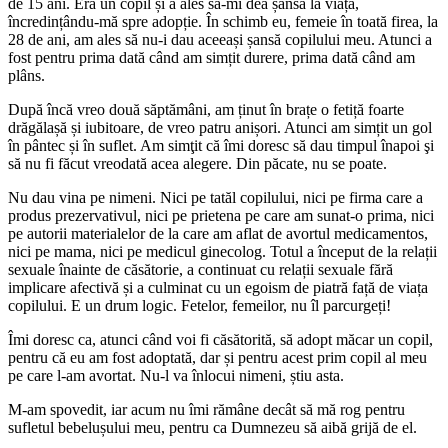
de 15 ani. Era un copil și a ales să-mi dea șansa la viață,
încredințându-mă spre adopție. În schimb eu, femeie în toată firea, la
28 de ani, am ales să nu-i dau aceeași șansă copilului meu. Atunci a
fost pentru prima dată când am simțit durere, prima dată când am
plâns.
După încă vreo două săptămâni, am ținut în brațe o fetiță foarte
drăgălașă și iubitoare, de vreo patru anișori. Atunci am simțit un gol
în pântec și în suflet. Am simţit că îmi doresc să dau timpul înapoi şi
să nu fi făcut vreodată acea alegere. Din păcate, nu se poate.
Nu dau vina pe nimeni. Nici pe tatăl copilului, nici pe firma care a
produs prezervativul, nici pe prietena pe care am sunat-o prima, nici
pe autorii materialelor de la care am aflat de avortul medicamentos,
nici pe mama, nici pe medicul ginecolog. Totul a început de la relații
sexuale înainte de căsătorie, a continuat cu relații sexuale fără
implicare afectivă și a culminat cu un egoism de piatră față de viața
copilului. E un drum logic. Fetelor, femeilor, nu îl parcurgeți!
Îmi doresc ca, atunci când voi fi căsătorită, să adopt măcar un copil,
pentru că eu am fost adoptată, dar și pentru acest prim copil al meu
pe care l-am avortat. Nu-l va înlocui nimeni, știu asta.
M-am spovedit, iar acum nu îmi rămâne decât să mă rog pentru
sufletul bebelușului meu, pentru ca Dumnezeu să aibă grijă de el.