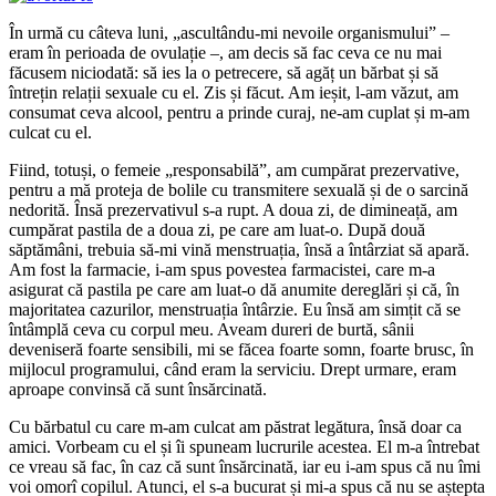
În urmă cu câteva luni, „ascultându-mi nevoile organismului” –
eram în perioada de ovulație –, am decis să fac ceva ce nu mai
făcusem niciodată: să ies la o petrecere, să agăț un bărbat și să
întrețin relații sexuale cu el. Zis și făcut. Am ieșit, l-am văzut, am
consumat ceva alcool, pentru a prinde curaj, ne-am cuplat și m-am
culcat cu el.
Fiind, totuși, o femeie „responsabilă”, am cumpărat prezervative,
pentru a mă proteja de bolile cu transmitere sexuală și de o sarcină
nedorită. Însă prezervativul s-a rupt. A doua zi, de dimineață, am
cumpărat pastila de a doua zi, pe care am luat-o. După două
săptămâni, trebuia să-mi vină menstruația, însă a întârziat să apară.
Am fost la farmacie, i-am spus povestea farmacistei, care m-a
asigurat că pastila pe care am luat-o dă anumite dereglări și că, în
majoritatea cazurilor, menstruația întârzie. Eu însă am simțit că se
întâmplă ceva cu corpul meu. Aveam dureri de burtă, sânii
deveniseră foarte sensibili, mi se făcea foarte somn, foarte brusc, în
mijlocul programului, când eram la serviciu. Drept urmare, eram
aproape convinsă că sunt însărcinată.
Cu bărbatul cu care m-am culcat am păstrat legătura, însă doar ca
amici. Vorbeam cu el și îi spuneam lucrurile acestea. El m-a întrebat
ce vreau să fac, în caz că sunt însărcinată, iar eu i-am spus că nu îmi
voi omorî copilul. Atunci, el s-a bucurat și mi-a spus că nu se aștepta