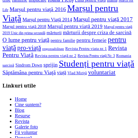
March for
Marșul pentru
Marşul pentru viaţă 2016
Life
Viață
Marșul pentru viață 2017
Marșul pentru Viață 2014
Marșul pentru viață 2019
Marșul pentru viață 2018
Marșul pentru viață
mărturii despre criza de sarcină
mărturii
2019 Unic din prima secundă
pentru
O lume pentru viață
pentru femeie
pentru familie
viață
pro-viață
Revista
Revista Pentru viata nr. 1
responsabilitate
Pentru Viață
Revista pentru viață nr. 2
Romania
Revista Pentru viață Nr. 3
Studenți pentru viață
sprijin
Sindrom Down
sarcină
voluntariat
Săptămâna pentru Viaţă
viață
Vlad Miriță
Linkuri utile
Home
Cine suntem?
Blog
Resurse
Revista
Galerie foto
Fii voluntar
Donează