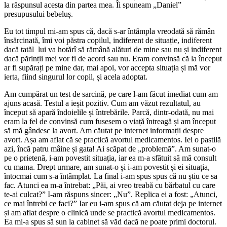
la răspunsul acesta din partea mea. Îi spuneam „Daniel”
presupusului bebeluș.
Eu tot timpul mi-am spus că, dacă s-ar întâmpla vreodată să rămân
însărcinată, îmi voi păstra copilul, indiferent de situație, indiferent
dacă tatăl lui va hotărî să rămână alături de mine sau nu și indiferent
dacă părinții mei vor fi de acord sau nu. Eram convinsă că la început
ar fi supărați pe mine dar, mai apoi, vor accepta situația și mă vor
ierta, fiind singurul lor copil, și acela adoptat.
Am cumpărat un test de sarcină, pe care l-am făcut imediat cum am
ajuns acasă. Testul a ieșit pozitiv. Cum am văzut rezultatul, au
început să apară îndoielile și întrebările. Parcă, dintr-odată, nu mai
eram la fel de convinsă cum fusesem o viață întreagă și am început
să mă gândesc la avort. Am căutat pe internet informații despre
avort. Așa am aflat că se practică avortul medicamentos. Iei o pastilă
azi, încă patru mâine și gata! Ai scăpat de „problemă”. Am sunat-o
pe o prietenă, i-am povestit situația, iar ea m-a sfătuit să mă consult
cu mama. Drept urmare, am sunat-o și i-am povestit și ei situația,
întocmai cum s-a întâmplat. La final i-am spus spus că nu știu ce sa
fac. Atunci ea m-a întrebat: „Păi, ai vreo treabă cu bărbatul cu care
te-ai culcat?” I-am răspuns sincer: „Nu”. Replica ei a fost: „Atunci,
ce mai întrebi ce faci?” Iar eu i-am spus că am căutat deja pe internet
și am aflat despre o clinică unde se practică avortul medicamentos.
Ea mi-a spus să sun la cabinet să văd dacă ne poate primi doctorul.