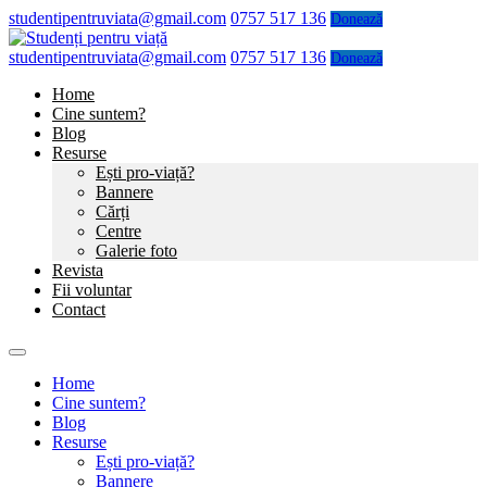
studentipentruviata@gmail.com
0757 517 136
Donează
studentipentruviata@gmail.com
0757 517 136
Donează
Home
Cine suntem?
Blog
Resurse
Ești pro-viață?
Bannere
Cărți
Centre
Galerie foto
Revista
Fii voluntar
Contact
Home
Cine suntem?
Blog
Resurse
Ești pro-viață?
Bannere