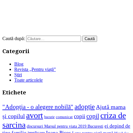
Caută după:
Categorii
Blog
Revista „Pentru viață”
Știri
Toate articolele
Etichete
adopție
"Adopţia - o alegere nobilă"
Ajută mama
avort
criza de
copil
și copilul
copii
comunicat
bucurie
sarcina
ei depind de
discursuri Marsul pentru viata 2019 Bucuresti
Ioana Picoş
tine
familie
implicare
Luna pentru viață
mamă