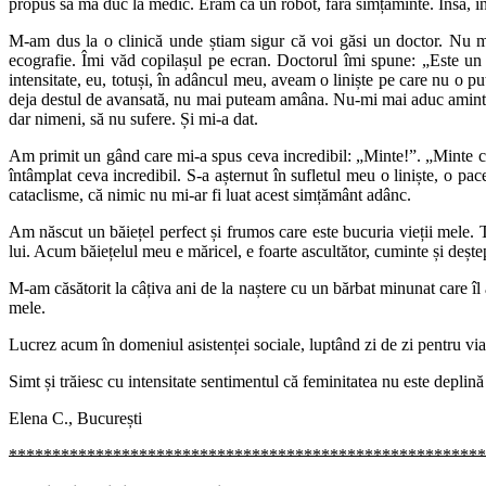
propus să mă duc la medic. Eram ca un robot, fără simțăminte. Însă
M-am dus la o clinică unde știam sigur că voi găsi un doctor. Nu mai
ecografie. Îmi văd copilașul pe ecran. Doctorul îmi spune: „Este u
intensitate, eu, totuși, în adâncul meu, aveam o liniște pe care nu o
deja destul de avansată, nu mai puteam amâna. Nu-mi mai aduc aminte 
dar nimeni, să nu sufere. Și mi-a dat.
Am primit un gând care mi-a spus ceva incredibil: „Minte!”. „Minte că 
întâmplat ceva incredibil. S-a așternut în sufletul meu o liniște, o 
cataclisme, că nimic nu mi-ar fi luat acest simțământ adânc.
Am născut un băiețel perfect și frumos care este bucuria vieții mele. Ta
lui. Acum băiețelul meu e măricel, e foarte ascultător, cuminte și dește
M-am căsătorit la câțiva ani de la naștere cu un bărbat minunat care îl
mele.
Lucrez acum în domeniul asistenței sociale, luptând zi de zi pentru viață
Simt și trăiesc cu intensitate sentimentul că feminitatea nu este depl
Elena C., București
*******************************************************