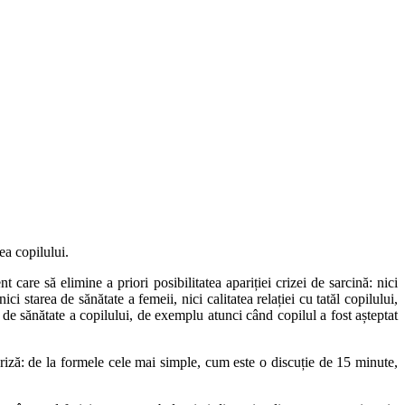
ea copilului.
t care să elimine a priori posibilitatea apariției crizei de sarcină: nici
ici starea de sănătate a femeii, nici calitatea relației cu tatăl copilului,
rea de sănătate a copilului, de exemplu atunci când copilul a fost așteptat
 criză: de la formele cele mai simple, cum este o discuție de 15 minute,