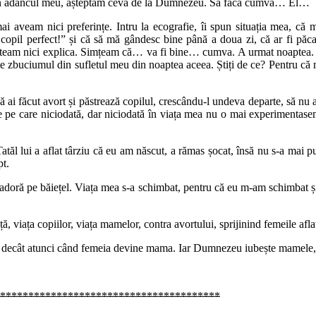
, în adâncul meu, așteptam ceva de la Dumnezeu. Să facă cumva… El…
 aveam nici preferințe. Intru la ecografie, îi spun situația mea, că 
n copil perfect!” și că să mă gândesc bine până a doua zi, că ar fi p
 puteam nici explica. Simțeam că… va fi bine… cumva. A urmat noaptea. A
zbuciumul din sufletul meu din noaptea aceea. Știți de ce? Pentru că 
ai făcut avort și păstrează copilul, crescându-l undeva departe, să nu af
pace pe care niciodată, dar niciodată în viața mea nu o mai experimenta
tăl lui a aflat târziu că eu am născut, a rămas șocat, însă nu s-a mai pu
pt.
 adoră pe băiețel. Viața mea s-a schimbat, pentru că eu m-am schimbat și
, viața copiilor, viața mamelor, contra avortului, sprijinind femeile aflat
ină decât atunci când femeia devine mama. Iar Dumnezeu iubește mamele, 
***************************************