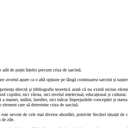
te atât de puțin înțeles precum criza de sarcină.
re avortul apare ca o altă opțiune pe lângă continuarea sarcinii și nașter
eriența directă și bibliografia teoretică arată că nu există niciun elemen
ul copiilor, nici vârsta, nici nivelul intelectual, educațional și cultural, n
oasă a mamei, tatălui, familiei, nici măcar împrejurările concepției și sta
un element care să determine criza de sarcină.
 este nevoie de cele mai diverse abordări, potrivite fiecărei situații de
 de zile.