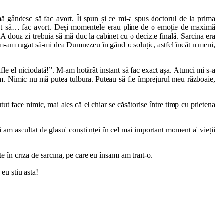
mă gândesc să fac avort. Îi spun și ce mi-a spus doctorul de la prima
ăcat să… fac avort. Deși momentele erau pline de o emoție de maximă
 doua zi trebuia să mă duc la cabinet cu o decizie finală. Sarcina era
m-am rugat să-mi dea Dumnezeu în gând o soluție, astfel încât nimeni,
le el niciodată!”. M-am hotărât instant să fac exact așa. Atunci mi s-a
sem. Nimic nu mă putea tulbura. Puteau să fie împrejurul meu războaie,
tut face nimic, mai ales că el chiar se căsătorise între timp cu prietena
 am ascultat de glasul conștiinței în cel mai important moment al vieții
e în criza de sarcină, pe care eu însămi am trăit-o.
eu știu asta!