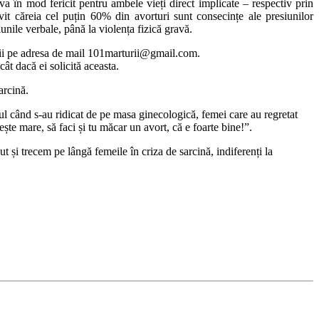
lva în mod fericit pentru ambele vieți direct implicate – respectiv prin
ivit căreia cel puțin 60% din avorturi sunt consecințe ale presiunilor
iunile verbale, până la violența fizică gravă.
urii pe adresa de mail 101marturii@gmail.com.
ât dacă ei solicită aceasta.
arcină.
tul când s-au ridicat de pe masa ginecologică, femei care au regretat
te mare, să faci și tu măcar un avort, că e foarte bine!”.
ut și trecem pe lângă femeile în criza de sarcină, indiferenți la