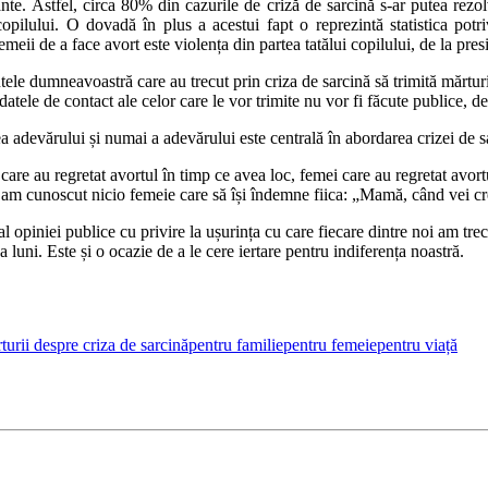
nante. Astfel, circa 80% din cazurile de criză de sarcină s-ar putea rezo
copilului. O dovadă în plus a acestui fapt o reprezintă statistica potr
emeii de a face avort este violența din partea tatălui copilului, de la pres
tele dumneavoastră care au trecut prin criza de sarcină să trimită mărt
tele de contact ale celor care le vor trimite nu vor fi făcute publice, dec
 adevărului și numai a adevărului este centrală în abordarea crizei de s
care au regretat avortul în timp ce avea loc, femei care au regretat avor
am cunoscut nicio femeie care să își îndemne fiica: „Mamă, când vei creș
l opiniei publice cu privire la ușurința cu care fiecare dintre noi am trec
a luni. Este și o ocazie de a le cere iertare pentru indiferența noastră.
turii despre criza de sarcină
pentru familie
pentru femeie
pentru viață