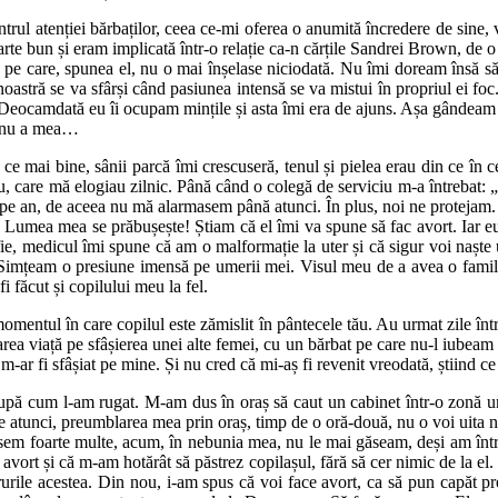
ntrul atenției bărbaților, ceea ce-mi oferea o anumită încredere de sine
oarte bun și eram implicată într-o relație ca-n cărțile Sandrei Brown, d
ie, pe care, spunea el, nu o mai înșelase niciodată. Nu îmi doream însă să
oastră se va sfârși când pasiunea intensă se va mistui în propriul ei foc
a. Deocamdată eu îi ocupam mințile și asta îmi era de ajuns. Așa gândeam
și nu a mea…
ce mai bine, sânii parcă îmi crescuseră, tenul și pielea erau din ce în c
u, care mă elogiau zilnic. Până când o colegă de serviciu m-a întrebat: 
i pe an, de aceea nu mă alarmasem până atunci. În plus, noi ne protejam. 
iv. Lumea mea se prăbușește! Știam că el îmi va spune să fac avort. Iar
ie, medicul îmi spune că am o malformație la uter și că sigur voi naște
imțeam o presiune imensă pe umerii mei. Visul meu de a avea o familie fe
i făcut și copilului meu la fel.
entul în care copilul este zămislit în pântecele tău. Au urmat zile într
a viață pe sfâșierea unei alte femei, cu un bărbat pe care nu-l iubeam ș
m-ar fi sfâșiat pe mine. Și nu cred că mi-aș fi revenit vreodată, știind ce
, după cum l-am rugat. M-am dus în oraș să caut un cabinet într-o zonă 
atunci, preumblarea mea prin oraș, timp de o oră-două, nu o voi uita 
zusem foarte multe, acum, în nebunia mea, nu le mai găseam, deși am î
t avort și că m-am hotărât să păstrez copilașul, fără să cer nimic de la el.
urile acestea. Din nou, i-am spus că voi face avort, ca să pun capăt pr