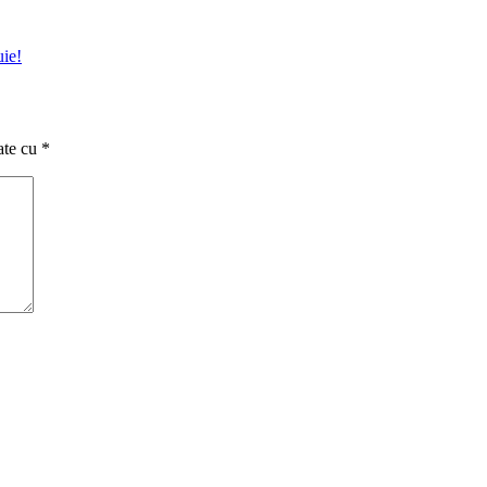
uie!
ate cu
*