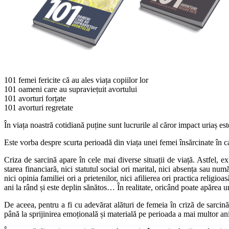
101 femei fericite că au ales viața copiilor lor
101 oameni care au supraviețuit avortului
101 avorturi forțate
101 avorturi regretate
În viața noastră cotidiană puține sunt lucrurile al căror impact uriaș es
Este vorba despre scurta perioadă din viața unei femei însărcinate în ca
Criza de sarcină apare în cele mai diverse situații de viață. Astfel, exp
starea financiară, nici statutul social ori marital, nici absența sau număr
nici opinia familiei ori a prietenilor, nici afilierea ori practica religi
ani la rând și este deplin sănătos… În realitate, oricând poate apărea 
De aceea, pentru a fi cu adevărat alături de femeia în criză de sarcină
până la sprijinirea emoțională și materială pe perioada a mai multor ani