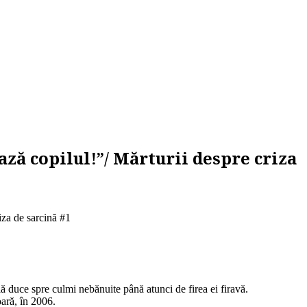
ază copilul!”/ Mărturii despre criza
iza de sarcină #1
lă duce spre culmi nebănuite până atunci de firea ei firavă.
ară, în 2006.