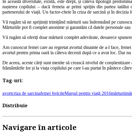
În această diversitate, există, este drept, și câteva tipologii predomi
nașterea copilului – dacă femeia ar primi sprijin din partea tatălui 
partenerului de viață. Un factor-cheie în criza de sarcină și în decizia f
Vă rugăm să ne sprijiniți trimițând mărturii sau îndemnând pe cunoscu
Mărturiile pot fi complet anonime și garantăm că datele personale sau da
Vă rugăm să oferiți doar mărturii complet adevărate, deoarece spunerea
Am cunoscut femei care au regretat avortul dinainte de a-l face, femei 
avortul pentru prima oară la câteva decenii după ce a avut loc. Dar nu 
De aceea, aceste cărți sunt menite să crească nivelul de conștientizare a
frământările lor și la viața copilului pe care l-au purtat în pântece câtev
Tag-uri:
avort
criza de sarcina
femei fericite
Marşul pentru viaţă 2016
mărturii
măr
Distribuie
Navigare în articole