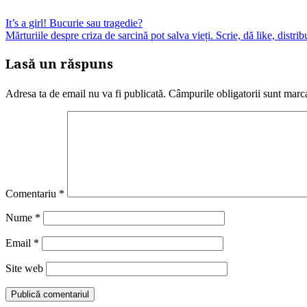
It’s a girl! Bucurie sau tragedie?
Mărturiile despre criza de sarcină pot salva vieți. Scrie, dă like, distrib
Lasă un răspuns
Adresa ta de email nu va fi publicată.
Câmpurile obligatorii sunt marc
Comentariu
*
Nume
*
Email
*
Site web