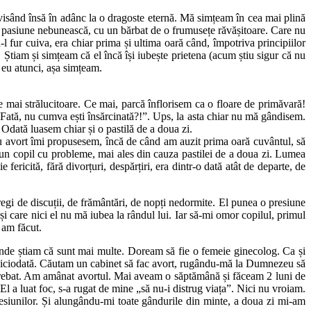
, visând însă în adânc la o dragoste eternă. Mă simțeam în cea mai plină
e o pasiune nebunească, cu un bărbat de o frumusețe răvășitoare. Care nu
-l fur cuiva, era chiar prima și ultima oară când, împotriva principiilor
. Știam și simțeam că el încă își iubește prietena (acum știu sigur că nu
 eu atunci, așa simțeam.
e mai strălucitoare. Ce mai, parcă înflorisem ca o floare de primăvară!
„Fată, nu cumva ești însărcinată?!”. Ups, la asta chiar nu mă gândisem.
Odată luasem chiar și o pastilă de a doua zi.
 eu avort îmi propusesem, încă de când am auzit prima oară cuvântul, să
 un copil cu probleme, mai ales din cauza pastilei de a doua zi. Lumea
ricită, fără divorțuri, despărțiri, era dintr-o dată atât de departe, de
egi de discuții, de frământări, de nopți nedormite. El punea o presiune
i care nici el nu mă iubea la rândul lui. Iar să-mi omor copilul, primul
 am făcut.
unde știam că sunt mai multe. Doream să fie o femeie ginecolog. Ca și
niciodată. Căutam un cabinet să fac avort, rugându-mă la Dumnezeu să
ntrebat. Am amânat avortul. Mai aveam o săptămână și făceam 2 luni de
 El a luat foc, s-a rugat de mine „să nu-i distrug viața”. Nici nu vroiam.
esiunilor. Și alungându-mi toate gândurile din minte, a doua zi mi-am