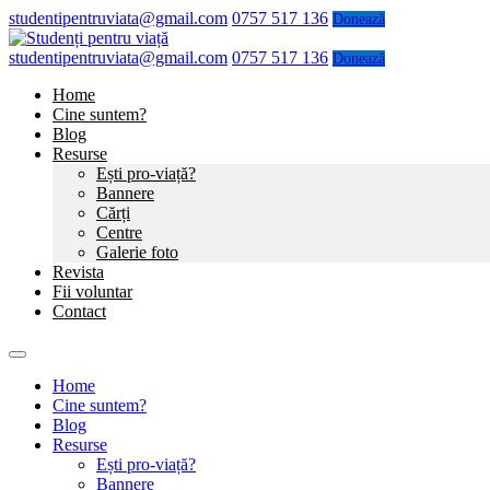
studentipentruviata@gmail.com
0757 517 136
Donează
studentipentruviata@gmail.com
0757 517 136
Donează
Home
Cine suntem?
Blog
Resurse
Ești pro-viață?
Bannere
Cărți
Centre
Galerie foto
Revista
Fii voluntar
Contact
Home
Cine suntem?
Blog
Resurse
Ești pro-viață?
Bannere