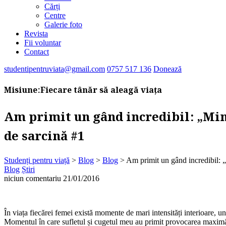
Cărți
Centre
Galerie foto
Revista
Fii voluntar
Contact
studentipentruviata@gmail.com
0757 517 136
Donează
Misiune:
Fiecare tânăr să aleagă viața
Am primit un gând incredibil: „Mint
de sarcină #1
Studenți pentru viață
>
Blog
>
Blog
>
Am primit un gând incredibil: „M
Blog
Știri
niciun comentariu
21/01/2016
În viața fiecărei femei există momente de mari intensități interioare, u
Momentul în care sufletul și cugetul meu au primit provocarea maximă 