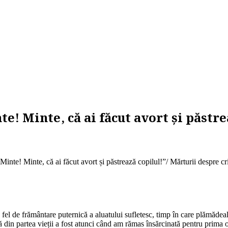
e! Minte, că ai făcut avort și păstre
inte! Minte, că ai făcut avort și păstrează copilul!”/ Mărturii despre cr
n fel de frământare puternică a aluatului sufletesc, timp în care plămădea
din partea vieții a fost atunci când am rămas însărcinată pentru prima o