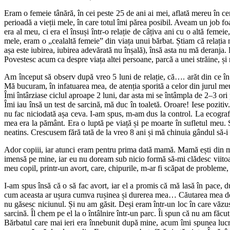
Eram o femeie tânără, în cei peste 25 de ani ai mei, aflată mereu în ce
perioadă a vieții mele, în care totul îmi părea posibil. Aveam un job f
era al meu, ci era el însuși într-o relație de câțiva ani cu o altă feme
mele, eram o „cealaltă femeie” din viața unui bărbat. Știam că relația n
așa este iubirea, iubirea adevărată nu înșală), însă asta nu mă deranj
Povestesc acum ca despre viața altei persoane, parcă a unei străine, 
Am început să observ după vreo 5 luni de relație, că…. arăt din ce în 
Mă bucuram, în infatuarea mea, de atenția sporită a celor din jurul me
Îmi întârziase ciclul aproape 2 luni, dar asta mi se întâmpla de 2–3 or
Îmi iau însă un test de sarcină, mă duc în toaletă. Oroare! Iese pozit
nu fac niciodată așa ceva. I-am spus, m-am dus la control. La ecograf
mea era la pământ. Era o luptă pe viață și pe moarte în sufletul meu. S
neatins. Crescusem fără tată de la vreo 8 ani și mă chinuia gândul să-i f
Ador copiii, iar atunci eram pentru prima dată mamă. Mamă ești din mom
imensă pe mine, iar eu nu doream sub nicio formă să-mi clădesc viitoare
meu copil, printr-un avort, care, chipurile, m-ar fi scăpat de probleme, 
I-am spus însă că o să fac avort, iar el a promis că mă lasă în pace
cum aceasta ar ușura cumva rușinea și durerea mea… Căutarea mea de 
nu găsesc niciunul. Și nu am găsit. Deși eram într-un loc în care vă
sarcină. Îl chem pe el la o întâlnire într-un parc. Îi spun că nu am făcu
Bărbatul care mai ieri era înnebunit după mine, acum îmi spunea lucr