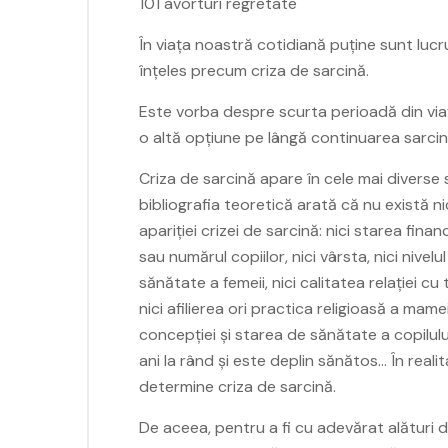
101 avorturi regretate
În viața noastră cotidiană puține sunt lucr
înțeles precum criza de sarcină.
Este vorba despre scurta perioadă din viaț
o altă opțiune pe lângă continuarea sarcinii
Criza de sarcină apare în cele mai diverse si
bibliografia teoretică arată că nu există ni
apariției crizei de sarcină: nici starea finan
sau numărul copiilor, nici vârsta, nici nivelu
sănătate a femeii, nici calitatea relației cu ta
nici afilierea ori practica religioasă a mamei,
concepției și starea de sănătate a copilul
ani la rând și este deplin sănătos… În rea
determine criza de sarcină.
De aceea, pentru a fi cu adevărat alături d