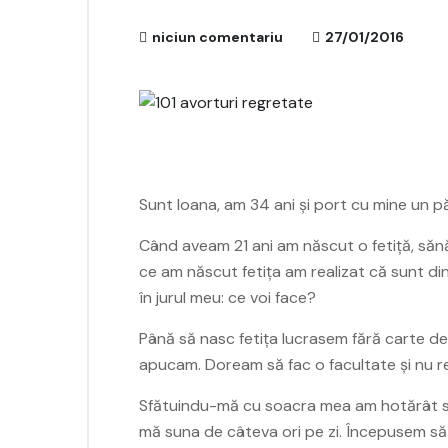
niciun comentariu
27/01/2016
Sunt Ioana, am 34 ani și port cu mine un pă
Când aveam 21 ani am născut o fetiță, sănă
ce am născut fetița am realizat că sunt di
în jurul meu: ce voi face?
Până să nasc fetița lucrasem fără carte de
apucam. Doream să fac o facultate și nu reu
Sfătuindu-mă cu soacra mea am hotărât să 
mă suna de câteva ori pe zi. Începusem să n