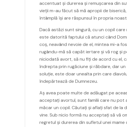
accentuat și durerea și remușcarea din suf
vieții m-au făcut să mă apropii de biserică
întâmplă își are răspunsul în propria noastr
Dacă astăzi sunt singură, cu un copil care
este datorită faptului că atunci când Domn
coș, neavând nevoie de el, mintea mi-a fost
rugându-mă să capăt iertare și vă rog și pe
niciodată avort, să nu fiți de acord cu el, 
îndrepta prin rugăciune și răbdare, dar un 
soluție, este doar unealta prin care diavolu
îndepărtează de Dumnezeu.
Aș avea poate multe de adăugat pe aceast
acceptați avortul, sunt familii care nu pot a
măcar un copil. Căutați și aflați sfat de la 
vine. Sub nicio formă nu acceptați să vă om
regretul și durerea din sufletul unei mame 