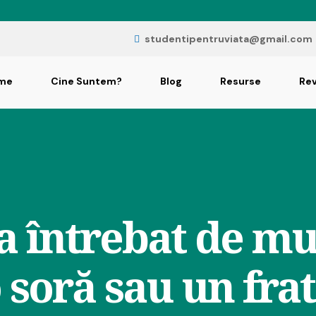
studentipentruviata@gmail.com
me
Cine Suntem?
Blog
Resurse
Rev
 întrebat de mul
o soră sau un frat