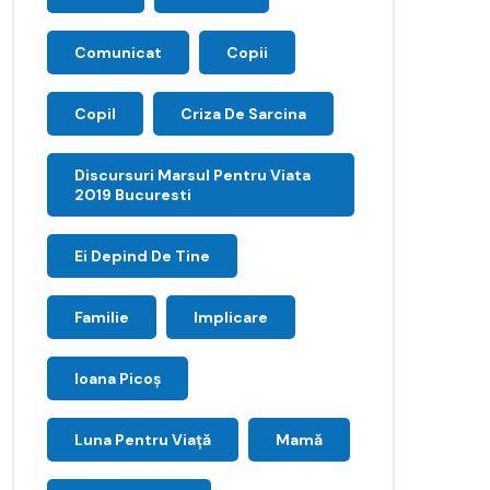
Comunicat
Copii
Copil
Criza De Sarcina
Discursuri Marsul Pentru Viata
2019 Bucuresti
Ei Depind De Tine
Familie
Implicare
Ioana Picoş
Luna Pentru Viață
Mamă