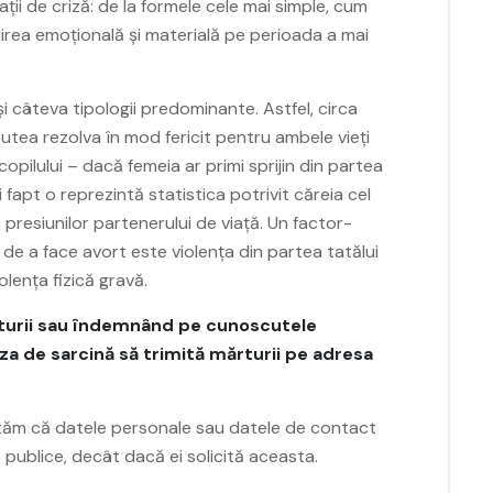
ații de criză: de la formele cele mai simple, cum
inirea emoțională și materială pe perioada a mai
și câteva tipologii predominante. Astfel, circa
utea rezolva în mod fericit pentru ambele vieți
opilului – dacă femeia ar primi sprijin din partea
i fapt o reprezintă statistica potrivit căreia cel
presiunilor partenerului de viață. Un factor-
ii de a face avort este violența din partea tatălui
iolența fizică gravă.
ărturii sau îndemnând pe cunoscutele
a de sarcină să trimită mărturii pe adresa
ntăm că datele personale sau datele de contact
te publice, decât dacă ei solicită aceasta.