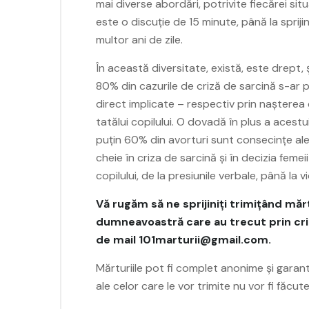
mai diverse abordări, potrivite fiecărei situ
este o discuție de 15 minute, până la sprij
multor ani de zile.
În această diversitate, există, este drept, 
80% din cazurile de criză de sarcină s-ar p
direct implicate – respectiv prin nașterea c
tatălui copilului. O dovadă în plus a acestu
puțin 60% din avorturi sunt consecințe ale 
cheie în criza de sarcină și în decizia feme
copilului, de la presiunile verbale, până la v
Vă rugăm să ne sprijiniți trimițând m
dumneavoastră care au trecut prin criz
de mail 101marturii@gmail.com.
Mărturiile pot fi complet anonime și gara
ale celor care le vor trimite nu vor fi făcu