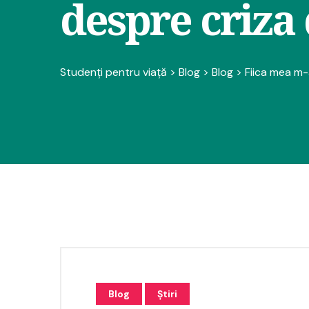
despre criza 
Studenți pentru viață
>
Blog
>
Blog
>
Fiica mea m-a
Blog
Știri