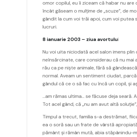
omor copilul, eu îi ziceam că habar nu ar
încât găseam o mulțime de „scuze”, de mo
gândit la cum voi trăi apoi, cum voi putea 
lucruri.
8 ianuarie 2003 – ziua avortulu
i
Nu voi uita niciodată acel salon imens plin
neînsărcinate, care considerau că nu mai a
rău ca pe niște animale, fără să gândească 
normal. Aveam un sentiment ciudat, parcă ș
gândul că ce o să fac cu încă un copil, și 
…am rămas ultima… se făcuse deja seară. Am
Tot acel gând, că „nu am avut altă soluție
Timpul a trecut, familia s-a destrămat, fii
ea o soră sau un frate de vârstă apropiată 
pământ și rămân mută, abia stăpânindu-mi 