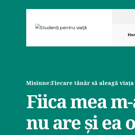
Ho
Misiune:
Fiecare tânăr să aleagă viața
Fiica mea m-a
nu are și ea 