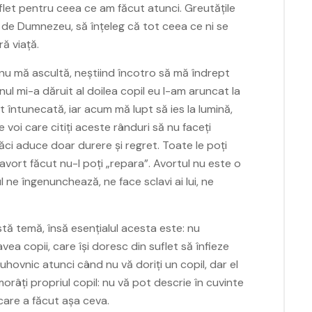
let pentru ceea ce am făcut atunci. Greutățile
, de Dumnezeu, să înțeleg că tot ceea ce ni se
ă viață.
 nu mă ascultă, neștiind încotro să mă îndrept
ul mi-a dăruit al doilea copil eu l-am aruncat la
 întunecată, iar acum mă lupt să ies la lumină,
 voi care citiți aceste rânduri să nu faceți
căci aduce doar durere și regret. Toate le poți
avort făcut nu-l poți „repara”. Avortul nu este o
l ne îngenunchează, ne face sclavi ai lui, ne
ă temă, însă esențialul acesta este: nu
vea copii, care își doresc din suflet să înfieze
duhovnic atunci când nu vă doriți un copil, dar el
orâți propriul copil: nu vă pot descrie în cuvinte
care a făcut așa ceva.