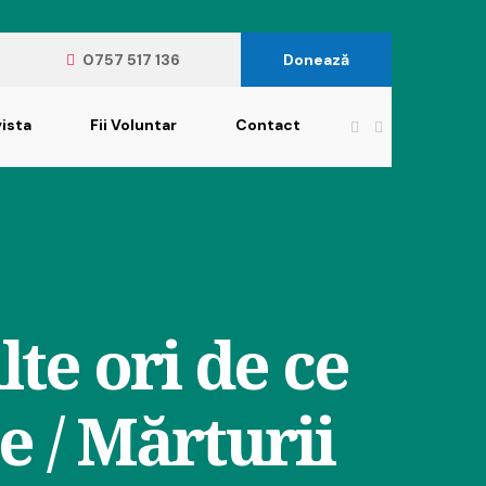
0757 517 136
Donează
ista
Fii Voluntar
Contact
te ori de ce
e / Mărturii