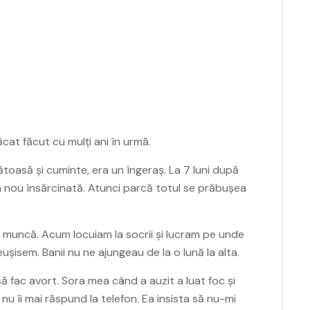
cat făcut cu mulți ani în urmă.
toasă și cuminte, era un îngeraș. La 7 luni după
n nou însărcinată. Atunci parcă totul se prăbușea
 muncă. Acum locuiam la socrii și lucram pe unde
șisem. Banii nu ne ajungeau de la o lună la alta.
fac avort. Sora mea când a auzit a luat foc și
u îi mai răspund la telefon. Ea insista să nu-mi