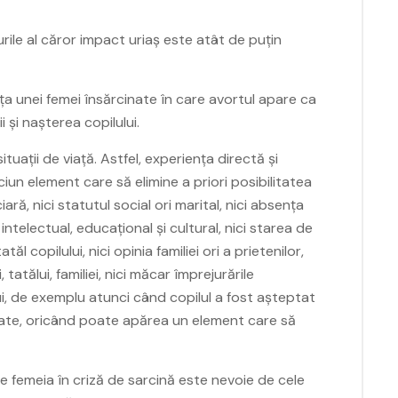
urile al căror impact uriaș este atât de puțin
a unei femei însărcinate în care avortul apare ca
 și nașterea copilului.
tuații de viață. Astfel, experiența directă și
ciun element care să elimine a priori posibilitatea
ciară, nici statutul social ori marital, nici absența
l intelectual, educațional și cultural, nici starea de
tăl copilului, nici opinia familiei ori a prietenilor,
 tatălui, familiei, nici măcar împrejurările
ui, de exemplu atunci când copilul a fost așteptat
litate, oricând poate apărea un element care să
e femeia în criză de sarcină este nevoie de cele