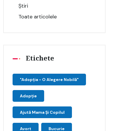
Știri
Toate articolele
Etichete
"Adopţia - O Alegere Nobilă"
Adopție
Ajută Mama Și Copilul
Avort
Bucurie