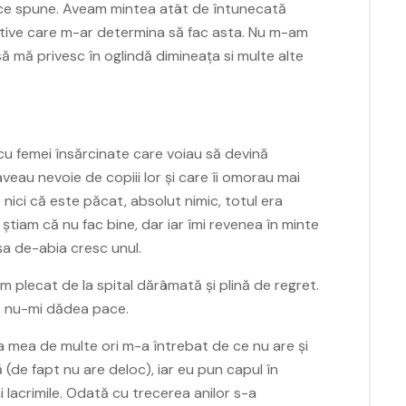
e ce spune. Aveam mintea atât de întunecată
tive care m-ar determina să fac asta. Nu m-am
să mă privesc în oglindă dimineața si multe alte
 cu femei însărcinate care voiau să devină
veau nevoie de copiii lor și care îi omorau mai
nici că este păcat, absolut nimic, totul era
tiam că nu fac bine, dar iar îmi revenea în minte
așa de-abia cresc unul.
 plecat de la spital dărâmată și plină de regret.
”, nu-mi dădea pace.
ca mea de multe ori m-a întrebat de ce nu are și
(de fapt nu are deloc), iar eu pun capul în
lacrimile. Odată cu trecerea anilor s-a