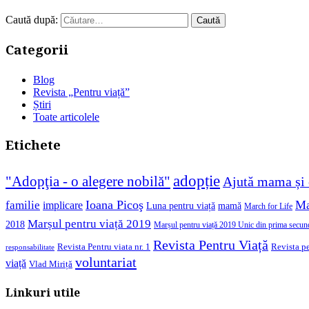
Caută după:
Categorii
Blog
Revista „Pentru viață”
Știri
Toate articolele
Etichete
adopție
"Adopţia - o alegere nobilă"
Ajută mama și 
Ioana Picoş
Ma
familie
implicare
Luna pentru viață
mamă
March for Life
Marșul pentru viață 2019
2018
Marșul pentru viață 2019 Unic din prima secun
Revista Pentru Viață
Revista pe
Revista Pentru viata nr. 1
responsabilitate
voluntariat
viață
Vlad Miriță
Linkuri utile