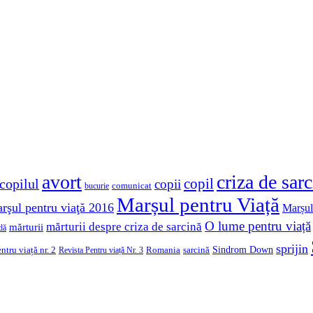
avort
criza de sar
copil
copilul
copii
comunicat
bucurie
Marșul pentru Viață
rşul pentru viaţă 2016
Marșul
O lume pentru viață
mărturii despre criza de sarcină
mărturii
dă
sprijin
Sindrom Down
ntru viață nr. 2
Romania
sarcină
Revista Pentru viață Nr. 3