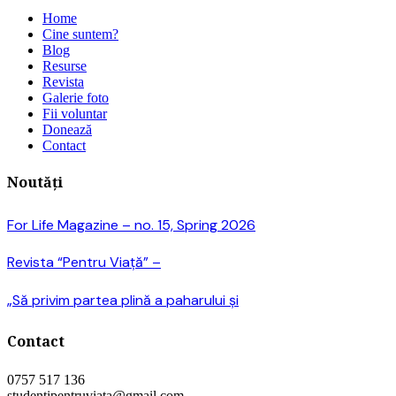
Home
Cine suntem?
Blog
Resurse
Revista
Galerie foto
Fii voluntar
Donează
Contact
Noutăți
For Life Magazine – no. 15, Spring 2026
Revista “Pentru Viață” –
„Să privim partea plină a paharului și
Contact
0757 517 136
studentipentruviata@gmail.com