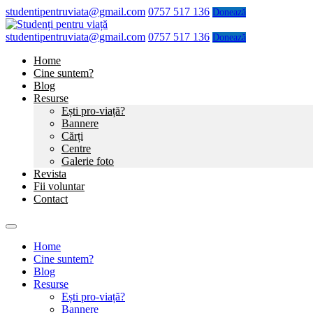
studentipentruviata@gmail.com
0757 517 136
Donează
studentipentruviata@gmail.com
0757 517 136
Donează
Home
Cine suntem?
Blog
Resurse
Ești pro-viață?
Bannere
Cărți
Centre
Galerie foto
Revista
Fii voluntar
Contact
Home
Cine suntem?
Blog
Resurse
Ești pro-viață?
Bannere