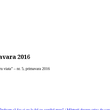
mavara 2016
ru viata” – nr. 5, primavara 2016
deam să fac și eu la fel cu copilul meu” / Mărturii despre criza de sar