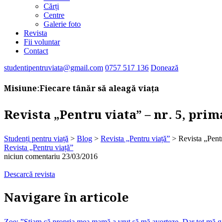
Cărți
Centre
Galerie foto
Revista
Fii voluntar
Contact
studentipentruviata@gmail.com
0757 517 136
Donează
Misiune:
Fiecare tânăr să aleagă viața
Revista „Pentru viata” – nr. 5, pri
Studenți pentru viață
>
Blog
>
Revista „Pentru viață”
>
Revista „Pent
Revista „Pentru viață”
niciun comentariu
23/03/2016
Descarcă revista
Navigare în articole
Zoe: ”Știam că propria mea mamă a vrut să mă avorteze. Dar tot mă gân