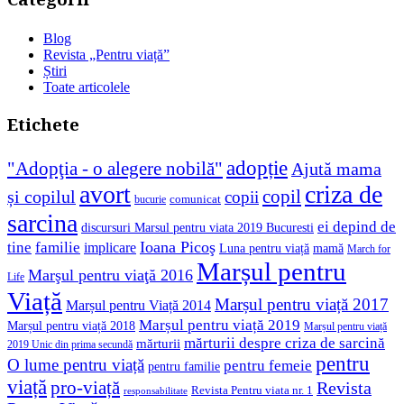
Categorii
Blog
Revista „Pentru viață”
Știri
Toate articolele
Etichete
adopție
"Adopţia - o alegere nobilă"
Ajută mama
avort
criza de
copil
și copilul
copii
comunicat
bucurie
sarcina
ei depind de
discursuri Marsul pentru viata 2019 Bucuresti
Ioana Picoş
tine
familie
implicare
Luna pentru viață
mamă
March for
Marșul pentru
Marşul pentru viaţă 2016
Life
Viață
Marșul pentru viață 2017
Marșul pentru Viață 2014
Marșul pentru viață 2019
Marșul pentru viață 2018
Marșul pentru viață
mărturii despre criza de sarcină
mărturii
2019 Unic din prima secundă
pentru
O lume pentru viață
pentru femeie
pentru familie
viață
pro-viață
Revista
Revista Pentru viata nr. 1
responsabilitate