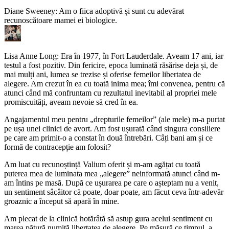
Diane Sweeney: Am o fiica adoptivă și sunt cu adevărat
recunoscătoare mamei ei biologice.
Lisa Anne Long: Era în 1977, în Fort Lauderdale. Aveam 17 ani, iar
testul a fost pozitiv. Din fericire, epoca luminată răsărise deja și, de
mai mulți ani, lumea se trezise și oferise femeilor libertatea de
alegere. Am crezut în ea cu toată inima mea; îmi convenea, pentru că
atunci când mă confruntam cu rezultatul inevitabil al propriei mele
promiscuități, aveam nevoie să cred în ea.
Angajamentul meu pentru „drepturile femeilor” (ale mele) m-a purtat
pe ușa unei clinici de avort. Am fost ușurată când singura consiliere
pe care am primit-o a constat în două întrebări. Câți bani am și ce
formă de contracepție am folosit?
Am luat cu recunoștință Valium oferit și m-am agățat cu toată
puterea mea de luminata mea „alegere” neinformată atunci când m-
am întins pe masă. După ce ușurarea pe care o așteptam nu a venit,
un sentiment sâcâitor că poate, doar poate, am făcut ceva într-adevăr
groaznic a început să apară în mine.
Am plecat de la clinică hotărâtă să astup gura acelui sentiment cu
marea pătură numită libertatea de alegere. Pe măsură ce timpul, a