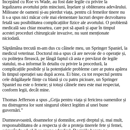
Începând cu Roe vs Wade, au fost date legile cu privire la
legalizarea avortului prin minciuni, înșelare și obliterarea adevărului.
Milioane de oameni și-au pierdut viața, pentru că femeilor tinere nu
li s-a spus nici măcar cele mai elementare lucruri despre dezvoltarea
fetală sau posibilitatea complicațiilor fizice ale avortului. O problemă
medicală sau chiar moartea, care pot să apară și apar în timpul
acestei proceduri chirurgicale invazive, nu sunt menționate
niciodată.
Săptămâna trecută m-am dus cu câinele meu, un Springer Spaniel, la
medicul veterinar. Doctorul mi-a spus că are nevoie de o operație și,
cu politețea firească, pe lângă faptul că asta e prevăzut de legile
statului, m-a informat în detaliu cu privire la procedură, la
complicațiile posibile și la potențialele probleme care ar putea apărea
în timpul operației sau după aceea. Ei bine, cu tot respectul pentru
cele drăgălașele ființe cu blană și cu patru picioare, un Springer
Spaniel nu este o femeie; și totuși câinele meu este mai respectat,
conform legii, decât mine.
Thomas Jefferson a spus „Grija pentru viața și fericirea oamenilor și
nu distrugerea lor sunt singurul obiect legitim al unei bune
guvernări.”
Dumneavoastră, doamnelor și domnilor, aveți dreptul și, mai mult,
responsabilitatea de a respecta și de a proteja tinerele fete și femei,