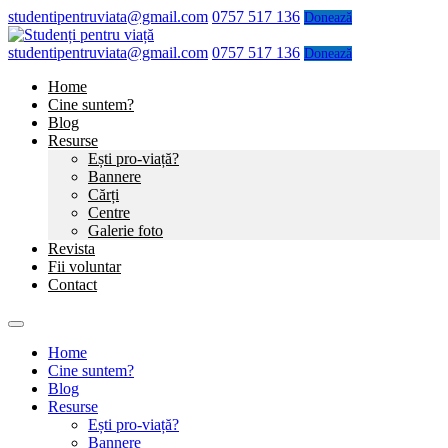
studentipentruviata@gmail.com
0757 517 136
Donează
studentipentruviata@gmail.com
0757 517 136
Donează
Home
Cine suntem?
Blog
Resurse
Ești pro-viață?
Bannere
Cărți
Centre
Galerie foto
Revista
Fii voluntar
Contact
Home
Cine suntem?
Blog
Resurse
Ești pro-viață?
Bannere