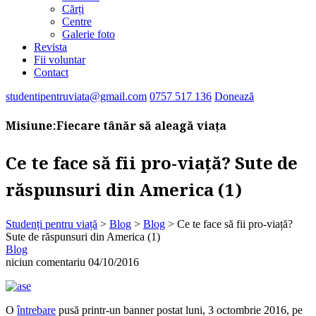
Cărți
Centre
Galerie foto
Revista
Fii voluntar
Contact
studentipentruviata@gmail.com
0757 517 136
Donează
Misiune:
Fiecare tânăr să aleagă viața
Ce te face să fii pro-viață? Sute de
răspunsuri din America (1)
Studenți pentru viață
>
Blog
>
Blog
>
Ce te face să fii pro-viață?
Sute de răspunsuri din America (1)
Blog
niciun comentariu
04/10/2016
O
întrebare
pusă printr-un banner postat luni, 3 octombrie 2016, pe