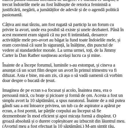
trecut îndoielile mele au fost înăbușite de retorica feministă a
justificării, negării, a jumătăților de adevăr și de o agendă politică
pasionantă.
Câțiva ani mai târziu, am fost rugată să particip la un forum cu
privire la avort, unde era posibil să existe și unele dezbateri. Până în
acest moment eram sigură că nu pot fi intimidată, deoarece
activitățile mele pro-avort au băgat la fund toate îndoielile mele, și
eram convinsă că sunt în siguranță, la înălțime, din punctul de
vedere al standardelor morale. La urma urmei, toți, de la Jimmy
Carter la Dan Rather susțineau același lucru ca și mine.
Înainte de a începe forumul, luminile s-au estompat, și cineva a
anunțat că un scurt film despre un avort în primul trimestru va fi
difuzat. Asta e bine, mi-am zis, că așa o să vadă oamenii că vorbim
doar despre o bucată de țesut.
Imaginea de pe ecran s-a focusat și acolo, înaintea mea, era o
persoană mică, cu brațe și picioare și formă de om. Acesta a fost un
simplu avort la 10 săptămâni, a spus naratorul. Înainte de a mă putea
gândi sau a-mi întoarce privirea, un tub ca de aspirator a apărut pe
ecran, a fost pornit, iar părțile corpului au început să fie
dezmembrate în mod eficient și apoi micuța formă a dispărut. O
groază absolută și o durere copleșitoare au izbucnit din lăuntrul meu.
(Avortul meu a fost efectuat la 10 săptămâni.) M-am simțit rău,