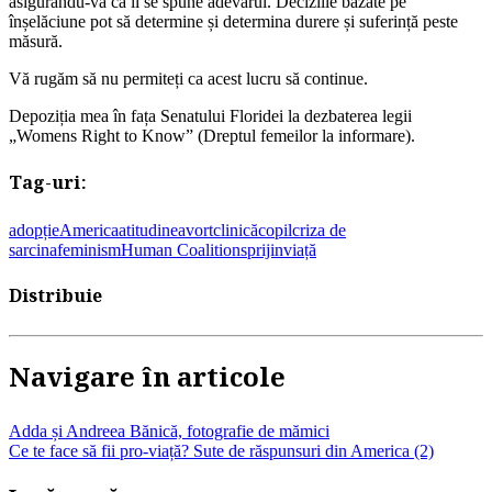
asigurându-vă că li se spune adevărul. Deciziile bazate pe
înșelăciune pot să determine și determina durere și suferință peste
măsură.
Vă rugăm să nu permiteți ca acest lucru să continue.
Depoziția mea în fața Senatului Floridei la dezbaterea legii
„Womens Right to Know” (Dreptul femeilor la informare).
Tag-uri:
adopție
America
atitudine
avort
clinică
copil
criza de
sarcina
feminism
Human Coalition
sprijin
viață
Distribuie
Navigare în articole
Adda și Andreea Bănică, fotografie de mămici
Ce te face să fii pro-viață? Sute de răspunsuri din America (2)