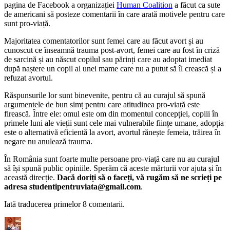
pagina de Facebook a organizației
Human Coalition
a făcut ca sute
de americani să posteze comentarii în care arată motivele pentru care
sunt pro-viață.
Majoritatea comentatorilor sunt femei care au făcut avort și au
cunoscut ce înseamnă trauma post-avort, femei care au fost în criză
de sarcină și au născut copilul sau părinți care au adoptat imediat
după naștere un copil al unei mame care nu a putut să îl crească și a
refuzat avortul.
Răspunsurile lor sunt binevenite, pentru că au curajul să spună
argumentele de bun simț pentru care atitudinea pro-viață este
firească. Între ele: omul este om din momentul concepției, copiii în
primele luni ale vieții sunt cele mai vulnerabile ființe umane, adopția
este o alternativă eficientă la avort, avortul rănește femeia, trăirea în
negare nu anulează trauma.
În România sunt foarte multe persoane pro-viață care nu au curajul
să își spună public opiniile. Sperăm că aceste mărturii vor ajuta și în
această direcție.
Dacă doriți să o faceți, vă rugăm să ne scrieți pe
adresa studentipentruviata@gmail.com
.
Iată traducerea primelor 8 comentarii.