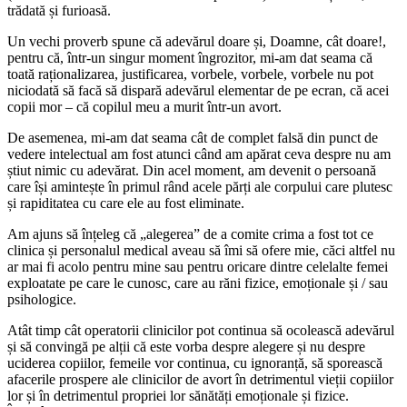
trădată și furioasă.
Un vechi proverb spune că adevărul doare și, Doamne, cât doare!,
pentru că, într-un singur moment îngrozitor, mi-am dat seama că
toată raționalizarea, justificarea, vorbele, vorbele, vorbele nu pot
niciodată să facă să dispară adevărul elementar de pe ecran, că acei
copii mor – că copilul meu a murit într-un avort.
De asemenea, mi-am dat seama cât de complet falsă din punct de
vedere intelectual am fost atunci când am apărat ceva despre nu am
știut nimic cu adevărat. Din acel moment, am devenit o persoană
care își amintește în primul rând acele părți ale corpului care plutesc
și rapiditatea cu care ele au fost eliminate.
Am ajuns să înțeleg că „alegerea” de a comite crima a fost tot ce
clinica și personalul medical aveau să îmi să ofere mie, căci altfel nu
ar mai fi acolo pentru mine sau pentru oricare dintre celelalte femei
exploatate pe care le cunosc, care au răni fizice, emoționale și / sau
psihologice.
Atât timp cât operatorii clinicilor pot continua să ocolească adevărul
și să convingă pe alții că este vorba despre alegere și nu despre
uciderea copiilor, femeile vor continua, cu ignoranță, să sporească
afacerile prospere ale clinicilor de avort în detrimentul vieții copiilor
lor și în detrimentul propriei lor sănătăți emoționale și fizice.