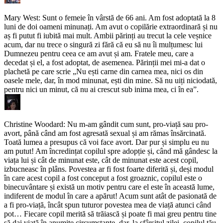
Mary West: Sunt o femeie în vârstă de 66 ani. Am fost adoptată la 8
luni de doi oameni minunați. Am avut o copilărie extraordinară și nu
aș fi putut fi iubită mai mult. Ambii părinți au trecut la cele veșnice
acum, dar nu trece o singură zi fără că eu să nu îi mulțumesc lui
Dumnezeu pentru ceea ce am avut și am. Fratele meu, care a
decedat și el, a fost adoptat, de asemenea. Părinții mei mi-a dat o
plachetă pe care scrie „Nu ești carne din carnea mea, nici os din
oasele mele, dar, în mod minunat, ești din mine. Să nu uiți niciodată,
pentru nici un minut, că nu ai crescut sub inima mea, ci în ea”.
Christine Woodard: Nu m-am gândit cum sunt, pro-viață sau pro-
avort, până când am fost agresată sexual și am rămas însărcinată.
Toată lumea a presupus că voi face avort. Dar pur și simplu eu nu
am putut! Am încredințat copilul spre adopție și, când mă gândesc la
viața lui și cât de minunat este, cât de minunat este acest copil,
izbucneasc în plâns. Povestea ar fi fost foarte diferită și, deși modul
în care acest copil a fost conceput a fost groaznic, copilul este o
binecuvântare și există un motiv pentru care el este în această lume,
indiferent de modul în care a apărut! Acum sunt atât de pasionată de
a fi pro-viață, încât spun tuturor povestea mea de viață atunci când
pot… Fiecare copil merită să trăiască și poate fi mai greu pentru tine
să dai viață în anumite circumstanțe, dar, la sfârșitul zilei, copilul tău