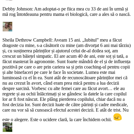
Debby Johnson: Am adoptat-o pe fiica mea cu 33 de ani în urmă și
mă rog întotdeauna pentru mama ei biologică, care a ales să o nască.
Sheila Dethrow Campbell: Aveam 15 ani. „Iubitul” meu a făcut
dragoste cu mine, s-a căsătorit cu mine (am divorțat 6 ani mai târziu)
și, cu susținerea părinților și ajutorul celui de-al doilea soț, am
crescut un băiețel simpatic. El are acum 40 de ani, este soț și tată, a
făcut masterat în agronomie. Sunt foarte mândră de el și de influența
pozitivă pe care o are prin cariera sa și prin coaching-ul pentru copii
și alte binefaceri pe care le face în societate. Lumea este mai
luminoasă cu el în ea. Sunt atât de recunoscătoare părinților mei că
nu au crezut în avort, când eram prea mică pentru a lua decizii
despre sarcină. Vorbesc cu alte femei care au făcut avort… ele au
regrete și au ochii înlăcrimați și se gândesc la datele la care copilul
lor ar fi fost născut. Ele plâng pierderea copilului, chiar dacă nu a
fost decizia lor. Sunt decizii luate de către părinți și cadre medicale,
care nu vor să să cunoască efectul acestei decizii. E atât de trist. Nu
este o alegere. Este o ucidere clară, la care închidem ochii.