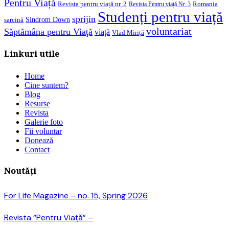
Pentru Viață
Revista pentru viață nr. 2
Romania
Revista Pentru viață Nr. 3
Studenți pentru viață
sprijin
Sindrom Down
sarcină
voluntariat
Săptămâna pentru Viaţă
viață
Vlad Miriță
Linkuri utile
Home
Cine suntem?
Blog
Resurse
Revista
Galerie foto
Fii voluntar
Donează
Contact
Noutăți
For Life Magazine – no. 15, Spring 2026
Revista “Pentru Viață” –