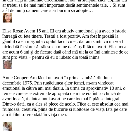
ar trebui să fie mai mult important decât sentimentele tale… Și sunt
atât de mulți oameni care s-ar bucura să adopte…
Elisa Rosa: Avem 15 ani. El era abuziv emoțional și a avea o istorie
întreagă cu fete tinere. Testul a fost pozitiv. Am fost îngrozită la
gândul că eu n-aș iubi copilul făcut cu el, dar am simtit ca nu voi fi
niciodată în stare să trăiesc cu mine dacă aș fi făcut avort. Fiica mea
are acum 6 ani și de fiecare dată când mă uit la ea îmi amintesc de ce
sunt pro-viață – pentru că eu o iubesc din toată inima.
Anne Cooper: Am făcut un avort în prima sâmbătă din luna
decembrie 1975. Prin rugăciunea altor femei, m-am vindecat
emoțional la câțiva ani mai târziu. În urmă cu aproximativ 10 ani, o
femeie care este extrem de apropiată de mine era într-o clinică de
avort locală, înaintea unui avort pe care tocmai îl plătise integral.
Dintr-o dată, ea a ales să plece de acolo. Fiica ei este absolut cea mai
frumoasă, creativă, plină de bucurie și iubitoare de viață fată pe care
am întâlnit-o vreodată în viața mea.