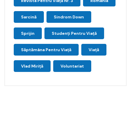
Revista Pentru Viață Nr. 3
Romania
Sarcină
Sindrom Down
Sprijin
Studenți Pentru Viață
Săptămâna Pentru Viaţă
Viață
Vlad Miriță
Voluntariat