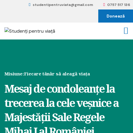
studentipentruviata@gmail.com
0757 517 136
Donează
Misiune:
Fiecare tânăr să aleagă viața
Mesaj de condoleanțe la
trecerea la cele veșnice a
Majestății Sale Regele
Mihai I al României