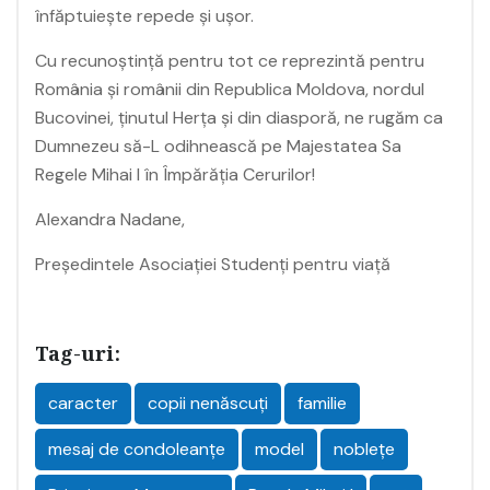
înfăptuiește repede și ușor.
Cu recunoștință pentru tot ce reprezintă pentru
România și românii din Republica Moldova, nordul
Bucovinei, ținutul Herța și din diasporă, ne rugăm ca
Dumnezeu să-L odihnească pe Majestatea Sa
Regele Mihai I în Împărăția Cerurilor!
Alexandra Nadane,
Președintele Asociației Studenți pentru viață
Tag-uri:
caracter
copii nenăscuți
familie
mesaj de condoleanțe
model
noblețe