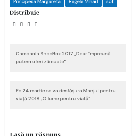
Principesa Margareta
Regele Mihai I
soț
Distribuie
Navigare
Campania ShoeBox 2017 „Doar împreună
în
putem oferi zâmbete”
articole
Pe 24 martie se va desfășura Marșul pentru
viață 2018 „O lume pentru viață”
Lasă un răspuns