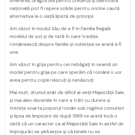
smerenia, dragostea pentru credință și identitate
națională pot fi repere solide pentru oricine caută
alternativa la o viață lipsită de principii.
Am văzut în modul Său de a fi în Familia Regală
modelul de soț și de tată în care tradiția
românească despre familie și noblețea se arată a fi
una.
Am văzut în grija pentru cei nebăgați în seamă un
model pentru grija pe care sperăm că românii o vor
avea pentru copiii născuți și nenăscuți.
Mai mult, drumul atât de dificil al vieții Majestății Sale,
și mai ales deceniile în care a trăit cu durere și
tristețe soarta poporul român sub regimul comunist
și lipsa de limpezire de după 1989 ne arată încă o
dată că un caracter ca al Majestății Sale în astfel de
împrejurări se șlefuiește și că binele nu se