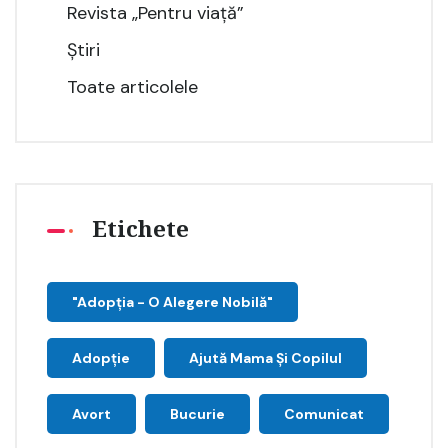
Revista „Pentru viață”
Știri
Toate articolele
Etichete
"Adopţia - O Alegere Nobilă"
Adopție
Ajută Mama Și Copilul
Avort
Bucurie
Comunicat