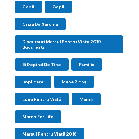
Copii
Copil
Criza De Sarcina
Discursuri Marsul Pentru Viata 2019
Bucuresti
Ei Depind De Tine
Familie
Implicare
Ioana Picoş
Luna Pentru Viață
Mamă
March For Life
Marşul Pentru Viaţă 2016