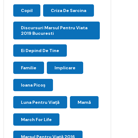
Copil
Criza De Sarcina
Discursuri Marsul Pentru Viata
2019 Bucuresti
Ei Depind De Tine
Familie
Implicare
Ioana Picoş
Luna Pentru Viață
Mamă
March For Life
Marşul Pentru Viaţă 2016