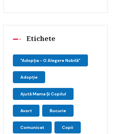
Etichete
"Adopţia - O Alegere Nobilă"
Adopție
Ajută Mama Și Copilul
Avort
Bucurie
Comunicat
Copii