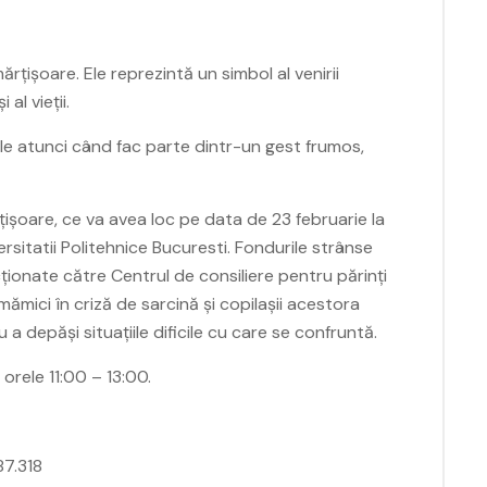
rțișoare. Ele reprezintă un simbol al venirii
 al vieții.
le atunci când fac parte dintr-un gest frumos,
rțișoare, ce va avea loc pe data de 23 februarie la
ersitatii Politehnice Bucuresti. Fondurile strânse
cționate către Centrul de consiliere pentru părinți
mămici în criză de sarcină și copilașii acestora
 a depăși situațiile dificile cu care se confruntă.
orele 11:00 – 13:00.
87.318