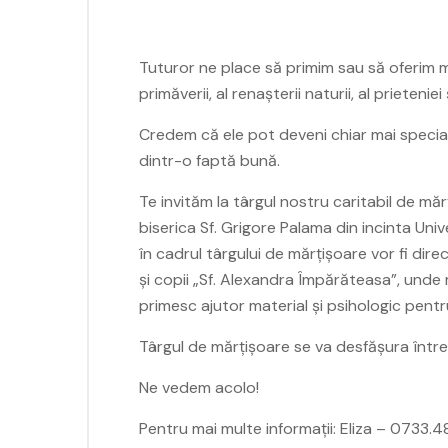
Tuturor ne place să primim sau să oferim mă
primăverii, al renașterii naturii, al prieteniei și
Credem că ele pot deveni chiar mai specia
dintr-o faptă bună.
Te invităm la târgul nostru caritabil de mă
biserica Sf. Grigore Palama din incinta Univ
în cadrul târgului de mărțișoare vor fi dire
și copii „Sf. Alexandra Împărăteasa”, unde 
primesc ajutor material și psihologic pentru
Târgul de mărțișoare se va desfășura între 
Ne vedem acolo!
Pentru mai multe informații: Eliza – 0733.4