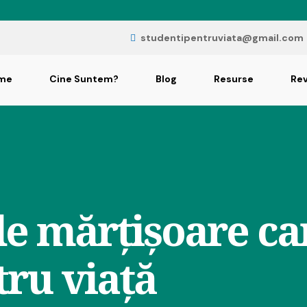
studentipentruviata@gmail.com
me
Cine Suntem?
Blog
Resurse
Rev
e mărțișoare car
tru viață