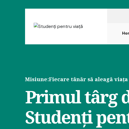
Ho
Misiune:
Fiecare tânăr să aleagă viața
Primul târg d
Studenți pen