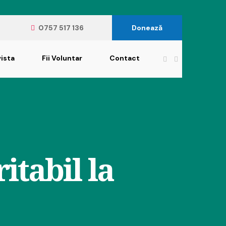
0757 517 136
Donează
ista
Fii Voluntar
Contact
itabil la