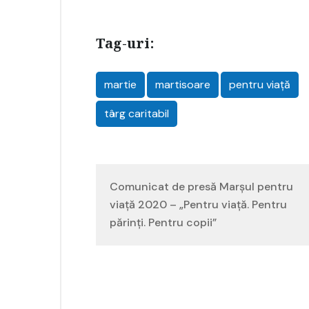
Tag-uri:
martie
martisoare
pentru viață
târg caritabil
Navigare
Comunicat de presă Marșul pentru
în
viață 2020 – „Pentru viață. Pentru
părinți. Pentru copii”
articole