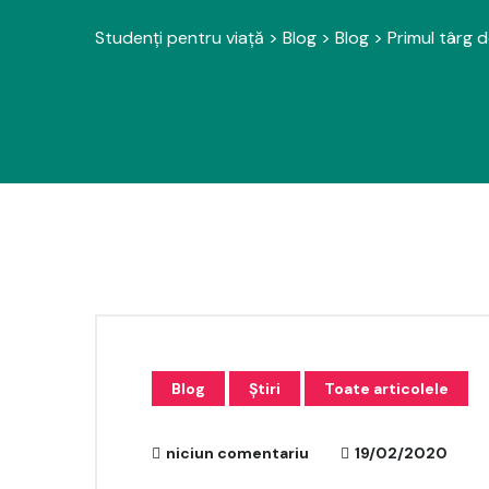
Studenți pentru viață
>
Blog
>
Blog
>
Primul târg d
Blog
Știri
Toate articolele
niciun comentariu
19/02/2020