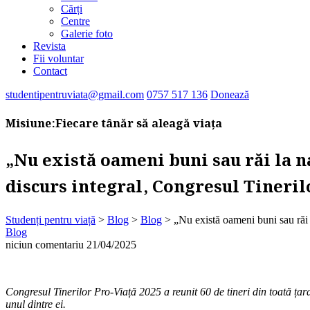
Cărți
Centre
Galerie foto
Revista
Fii voluntar
Contact
studentipentruviata@gmail.com
0757 517 136
Donează
Misiune:
Fiecare tânăr să aleagă viața
„Nu există oameni buni sau răi la n
discurs integral, Congresul Tineril
Studenți pentru viață
>
Blog
>
Blog
>
„Nu există oameni buni sau răi 
Blog
niciun comentariu
21/04/2025
Congresul Tinerilor Pro-Viață 2025 a reunit 60 de tineri din toată țar
unul dintre ei.