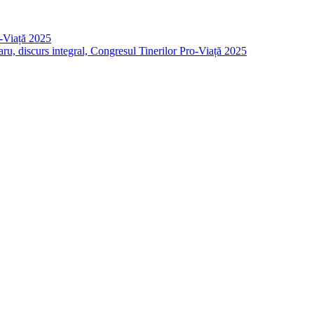
o-Viață 2025
taru, discurs integral, Congresul Tinerilor Pro-Viață 2025