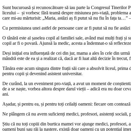
Sunt bucuroasă și recunoscătoare să iau parte la Congresul Tinerilor P
liceului – și vorbesc fără teamă despre misiunea pro-viață, problema a
care mi-au mărturisit: „Maria, astăzi aș fi putut să nu fiu în fața ta…” 
Cu permisiunea unei astfel de persoane care ar fi putut să nu fie astăzi 
O tânără este al șaselea copil al familiei sale, având mai mulți frați și
copil ar fi o povară. Ajunsă la medic, acesta a îndemnat-o să reflecteze
Deși inițial era influențată de cei din jur, mama a ales în cele din urmă
mândră este de ea și a realizat că, dacă ar fi luat altă decizie în trecut, fi
Tânăra este acum singura dintre frații săi care a absolvit liceul, prima d
pentru copii și devenind asistent universitar.
De curând, la un eveniment pro-viață, a avut un moment de conștientizare 
de a se naște, vorbea altora despre darul vieții – adică era nu doar cev
ani.
Așadar, și pentru ea, și pentru toți ceilalți oameni: fiecare om contează
Ne plângem că nu avem suficienți medici, profesori, asistenți sociali, 
Știu că nu toți copiii din burtica mamei vor ajunge medici, profesori, as
oameni buni sau răi la naștere, există doar oameni cu un potențial imens