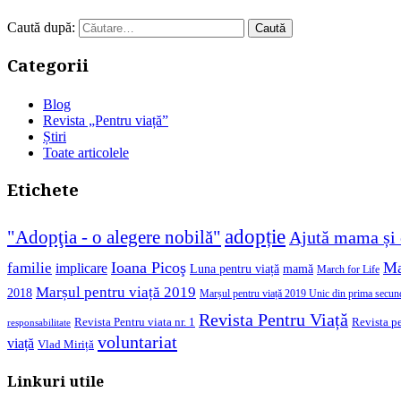
Caută după:
Categorii
Blog
Revista „Pentru viață”
Știri
Toate articolele
Etichete
adopție
"Adopţia - o alegere nobilă"
Ajută mama și 
Ioana Picoş
Ma
familie
implicare
Luna pentru viață
mamă
March for Life
Marșul pentru viață 2019
2018
Marșul pentru viață 2019 Unic din prima secun
Revista Pentru Viață
Revista pe
Revista Pentru viata nr. 1
responsabilitate
voluntariat
viață
Vlad Miriță
Linkuri utile