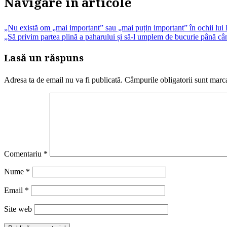
Navigare în articole
„Nu există om „mai important” sau „mai puțin important” în ochii lui
„Să privim partea plină a paharului și să-l umplem de bucurie până când
Lasă un răspuns
Adresa ta de email nu va fi publicată.
Câmpurile obligatorii sunt marc
Comentariu
*
Nume
*
Email
*
Site web