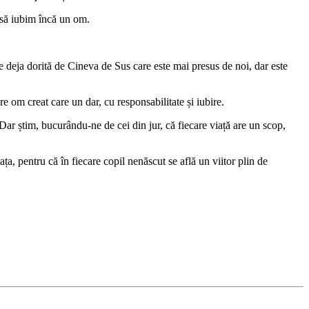
i să iubim încă un om.
e deja dorită de Cineva de Sus care este mai presus de noi, dar este
om creat care un dar, cu responsabilitate și iubire.
ar știm, bucurându-ne de cei din jur, că fiecare viață are un scop,
iața, pentru că în fiecare copil nenăscut se află un viitor plin de