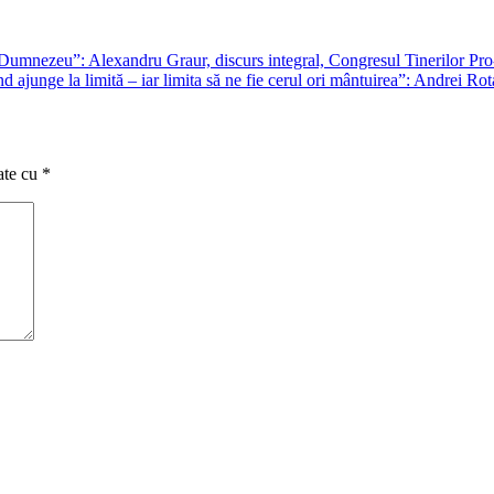
 Dumnezeu”: Alexandru Graur, discurs integral, Congresul Tinerilor Pr
 ajunge la limită – iar limita să ne fie cerul ori mântuirea”: Andrei Ro
ate cu
*