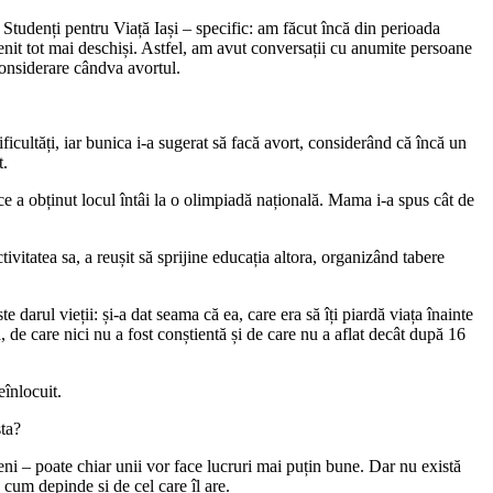
tudenți pentru Viață Iași – specific: am făcut încă din perioada
nit tot mai deschiși. Astfel, am avut conversații cu anumite persoane
 considerare cândva avortul.
ficultăți, iar bunica i-a sugerat să facă avort, considerând că încă un
t.
 ce a obținut locul întâi la o olimpiadă națională. Mama i-a spus cât de
tivitatea sa, a reușit să sprijine educația altora, organizând tabere
darul vieții: și-a dat seama că ea, care era să îți piardă viața înainte
 de care nici nu a fost conștientă și de care nu a aflat decât după 16
eînlocuit.
sta?
meni – poate chiar unii vor face lucruri mai puțin bune. Dar nu există
 cum depinde și de cel care îl are.