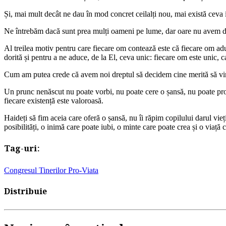
Și, mai mult decât ne dau în mod concret ceilalți nou, mai există ceva 
Ne întrebăm dacă sunt prea mulți oameni pe lume, dar oare nu avem de
Al treilea motiv pentru care fiecare om contează este că fiecare om adu
dorită și pentru a ne aduce, de la El, ceva unic: fiecare om este unic
Cum am putea crede că avem noi dreptul să decidem cine merită să vină 
Un prunc nenăscut nu poate vorbi, nu poate cere o șansă, nu poate prom
fiecare existență este valoroasă.
Haideți să fim aceia care oferă o șansă, nu îi răpim copilului darul vieții
posibilități, o inimă care poate iubi, o minte care poate crea și o viaț
Tag-uri:
Congresul Tinerilor Pro-Viata
Distribuie