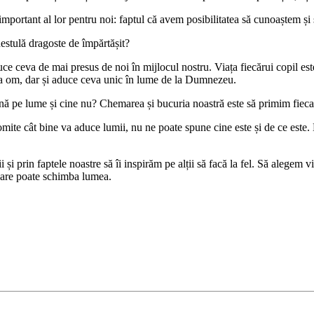
important al lor pentru noi: faptul că avem posibilitatea să cunoaștem ș
stulă dragoste de împărtășit?
ce ceva de mai presus de noi în mijlocul nostru. Viața fiecărui copil est
, ca om, dar și aduce ceva unic în lume de la Dumnezeu.
pe lume și cine nu? Chemarea și bucuria noastră este să primim fiecare 
ite cât bine va aduce lumii, nu ne poate spune cine este și de ce este. D
 și prin faptele noastre să îi inspirăm pe alții să facă la fel. Să alegem v
ă care poate schimba lumea.