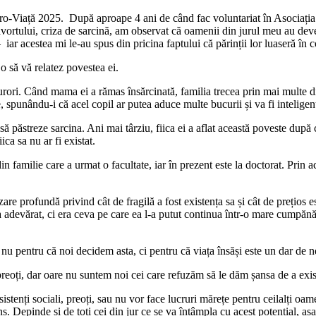
ro-Viață 2025. După aproape 4 ani de când fac voluntariat în Asociația S
vortului, criza de sarcină, am observat că oamenii din jurul meu au deve
– iar acestea mi le-au spus din pricina faptului că părinții lor luaseră în
o să vă relatez povestea ei.
 surori. Când mama ei a rămas însărcinată, familia trecea prin mai multe di
, spunându-i că acel copil ar putea aduce multe bucurii și va fi inteligen
 să păstreze sarcina. Ani mai târziu, fiica ei a aflat această poveste după
ica sa nu ar fi existat.
in familie care a urmat o facultate, iar în prezent este la doctorat. Prin ac
profundă privind cât de fragilă a fost existența sa și cât de prețios este 
a adevărat, ci era ceva pe care ea l-a putut continua într-o mare cumpănă,
 nu pentru că noi decidem asta, ci pentru că viața însăși este un dar de n
preoți, dar oare nu suntem noi cei care refuzăm să le dăm șansa de a exi
istenți sociali, preoți, sau nu vor face lucruri mărețe pentru ceilalți oa
. Depinde și de toți cei din jur ce se va întâmpla cu acest potențial, așa