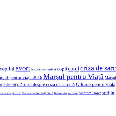
avort
criza de sar
copil
copilul
copii
comunicat
bucurie
Marșul pentru Viață
rşul pentru viaţă 2016
Marșul
O lume pentru viață
mărturii despre criza de sarcină
mărturii
dă
sprijin
Sindrom Down
ntru viață nr. 2
Romania
sarcină
Revista Pentru viață Nr. 3