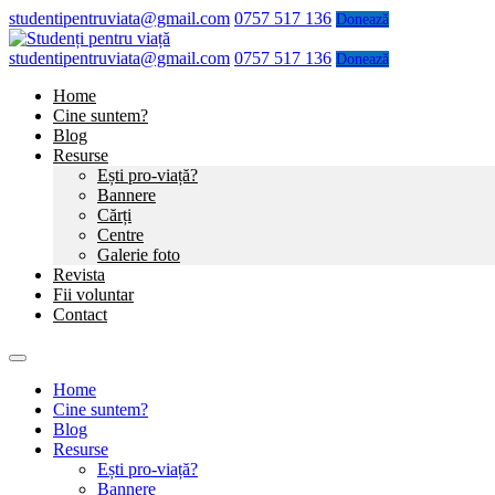
studentipentruviata@gmail.com
0757 517 136
Donează
studentipentruviata@gmail.com
0757 517 136
Donează
Home
Cine suntem?
Blog
Resurse
Ești pro-viață?
Bannere
Cărți
Centre
Galerie foto
Revista
Fii voluntar
Contact
Home
Cine suntem?
Blog
Resurse
Ești pro-viață?
Bannere