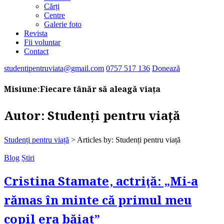
Cărți
Centre
Galerie foto
Revista
Fii voluntar
Contact
studentipentruviata@gmail.com
0757 517 136
Donează
Misiune:
Fiecare tânăr să aleagă viața
Autor:
Studenți pentru viață
Studenți pentru viață
>
Articles by: Studenți pentru viață
Blog
Știri
Cristina Stamate, actriţă: „Mi-a
rămas în minte că primul meu
copil era băiat”