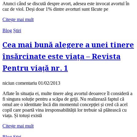
Atunci când se discută despre avort, adesea este invocat avortul în
caz de viol. Deși doar 1% dintre avorturi sunt făcute pe
Citește mai mult
Blog
Știri
Cea mai bună alegere a unei tinere
însărcinate este viața – Revista
Pentru viaţă nr. 1
niciun comentariu
01/02/2013
Aflate în situația ei, multe tinere aleg avortul deoarece îl consideră a
fi singura soluție pentru a scăpa de griji. Nu realizează faptul că
omul are o identitate încă din momentul concepției și cred că acel
copil care poartă vina iresponsabilității lor trebuie să plătească cu
viața. Și totuși există
Citește mai mult
Blog
Știri