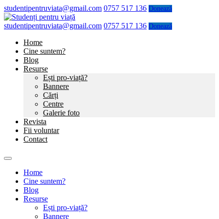
studentipentruviata@gmail.com
0757 517 136
Donează
studentipentruviata@gmail.com
0757 517 136
Donează
Home
Cine suntem?
Blog
Resurse
Ești pro-viață?
Bannere
Cărți
Centre
Galerie foto
Revista
Fii voluntar
Contact
Home
Cine suntem?
Blog
Resurse
Ești pro-viață?
Bannere