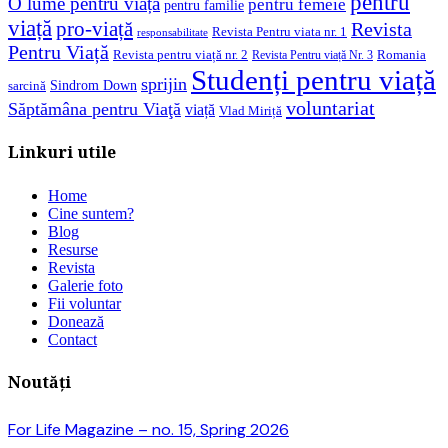
pentru
O lume pentru viață
pentru femeie
pentru familie
viață
pro-viață
Revista
Revista Pentru viata nr. 1
responsabilitate
Pentru Viață
Revista pentru viață nr. 2
Romania
Revista Pentru viață Nr. 3
Studenți pentru viață
sprijin
Sindrom Down
sarcină
voluntariat
Săptămâna pentru Viaţă
viață
Vlad Miriță
Linkuri utile
Home
Cine suntem?
Blog
Resurse
Revista
Galerie foto
Fii voluntar
Donează
Contact
Noutăți
For Life Magazine – no. 15, Spring 2026