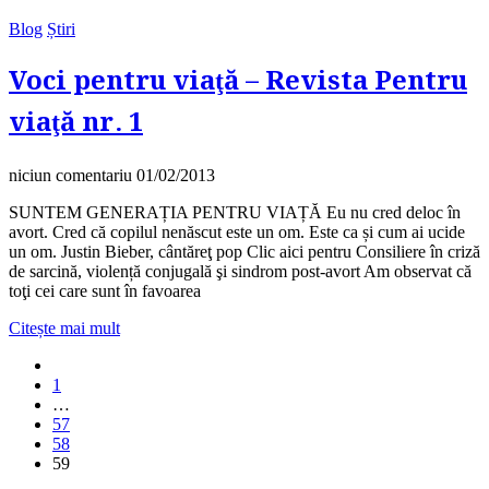
Blog
Știri
Voci pentru viaţă – Revista Pentru
viaţă nr. 1
niciun comentariu
01/02/2013
SUNTEM GENERAȚIA PENTRU VIAȚĂ Eu nu cred deloc în
avort. Cred că copilul nenăscut este un om. Este ca și cum ai ucide
un om. Justin Bieber, cântăreţ pop Clic aici pentru Consiliere în criză
de sarcină, violență conjugală şi sindrom post-avort Am observat că
toţi cei care sunt în favoarea
Citește mai mult
1
…
57
58
59