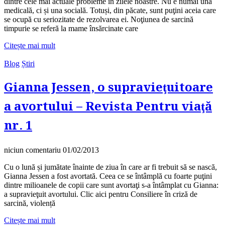
dintre cele mai actuale probleme în zilele noastre. Nu e numai una
medicală, ci și una socială. Totuși, din păcate, sunt puţini aceia care
se ocupă cu seriozitate de rezolvarea ei. Noţiunea de sarcină
timpurie se referă la mame însărcinate care
Citește mai mult
Blog
Știri
Gianna Jessen, o supravieţuitoare
a avortului – Revista Pentru viaţă
nr. 1
niciun comentariu
01/02/2013
Cu o lună și jumătate înainte de ziua în care ar fi trebuit să se nască,
Gianna Jessen a fost avortată. Ceea ce se întâmplă cu foarte puţini
dintre milioanele de copii care sunt avortaţi s-a întâmplat cu Gianna:
a supravieţuit avortului. Clic aici pentru Consiliere în criză de
sarcină, violență
Citește mai mult