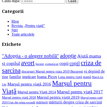
Caută după:
Categorii
Blog
Revista „Pentru viață”
Știri
Toate articolele
Etichete
adopție
"Adopţia - o alegere nobilă"
Ajută mama
avort
criza de
copil
și copilul
copii
comunicat
bucurie
sarcina
ei depind de
discursuri Marsul pentru viata 2019 Bucuresti
Ioana Picoş
tine
familie
implicare
Luna pentru viață
mamă
March for
Marșul pentru
Marşul pentru viaţă 2016
Life
Viață
Marșul pentru viață 2017
Marșul pentru Viață 2014
Marșul pentru viață 2019
Marșul pentru viață 2018
Marșul pentru viață
mărturii despre criza de sarcină
mărturii
2019 Unic din prima secundă