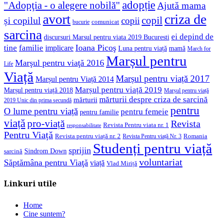
adopție
"Adopţia - o alegere nobilă"
Ajută mama
avort
criza de
copil
și copilul
copii
comunicat
bucurie
sarcina
ei depind de
discursuri Marsul pentru viata 2019 Bucuresti
Ioana Picoş
tine
familie
implicare
Luna pentru viață
mamă
March for
Marșul pentru
Marşul pentru viaţă 2016
Life
Viață
Marșul pentru viață 2017
Marșul pentru Viață 2014
Marșul pentru viață 2019
Marșul pentru viață 2018
Marșul pentru viață
mărturii despre criza de sarcină
mărturii
2019 Unic din prima secundă
pentru
O lume pentru viață
pentru femeie
pentru familie
viață
pro-viață
Revista
Revista Pentru viata nr. 1
responsabilitate
Pentru Viață
Revista pentru viață nr. 2
Romania
Revista Pentru viață Nr. 3
Studenți pentru viață
sprijin
Sindrom Down
sarcină
voluntariat
Săptămâna pentru Viaţă
viață
Vlad Miriță
Linkuri utile
Home
Cine suntem?