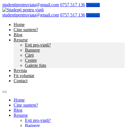
studentipentruviata@gmail.com
0757 517 136
Donează
studentipentruviata@gmail.com
0757 517 136
Donează
Home
Cine suntem?
Blog
Resurse
Ești pro-viață?
Bannere
Cărți
Centre
Galerie foto
Revista
Fii voluntar
Contact
Home
Cine suntem?
Blog
Resurse
Ești pro-viață?
Bannere