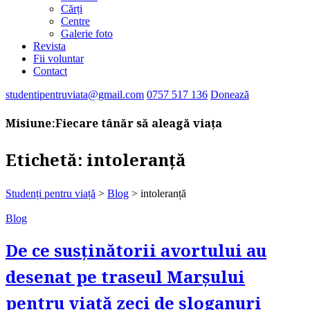
Cărți
Centre
Galerie foto
Revista
Fii voluntar
Contact
studentipentruviata@gmail.com
0757 517 136
Donează
Misiune:
Fiecare tânăr să aleagă viața
Etichetă:
intoleranță
Studenți pentru viață
>
Blog
>
intoleranță
Blog
De ce susținătorii avortului au
desenat pe traseul Marșului
pentru viață zeci de sloganuri