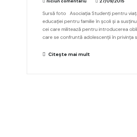
niciun comentariu
27/09/2015
Sursă foto Asociația Studenți pentru viaț
educației pentru familie în școli și a susț
cei care militează pentru introducerea obl
care se confruntă adolescenții în privința se
Citește mai mult