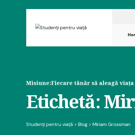
Ho
Misiune:
Fiecare tânăr să aleagă viața
Etichetă:
Mir
Studenți pentru viață
>
Blog
>
Miriam Grossman