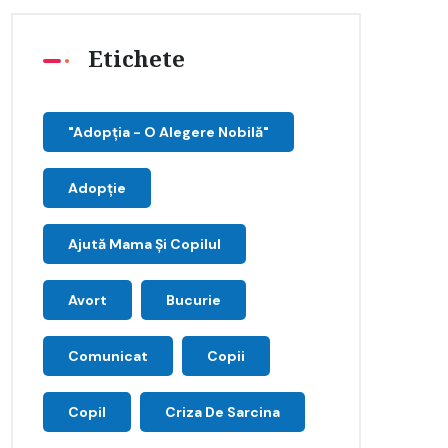
Etichete
"Adopţia - O Alegere Nobilă"
Adopție
Ajută Mama Și Copilul
Avort
Bucurie
Comunicat
Copii
Copil
Criza De Sarcina