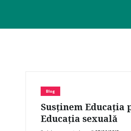
Blog
Susținem Educația p
Educația sexuală