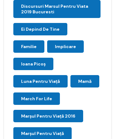
Discursuri Marsul Pentru Viata
2019 Bucuresti
Ei Depind De Tine
Familie
Implicare
Ioana Picoş
Luna Pentru Viață
Mamă
March For Life
Marşul Pentru Viaţă 2016
Marșul Pentru Viață