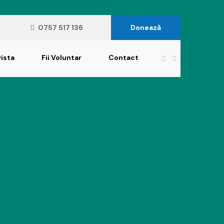
0757 517 136
Donează
ista
Fii Voluntar
Contact