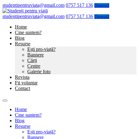
studentipentruviata@gmail.com
0757 517 136
Donează
studentipentruviata@gmail.com
0757 517 136
Donează
Home
Cine suntem?
Blog
Resurse
Ești pro-viață?
Bannere
Cărți
Centre
Galerie foto
Revista
Fii voluntar
Contact
Home
Cine suntem?
Blog
Resurse
Ești pro-viață?
Bannere