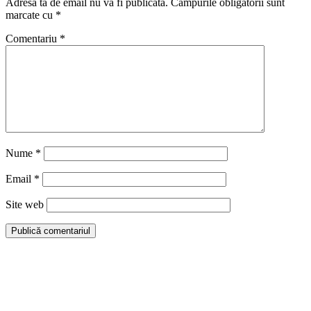
Adresa ta de email nu va fi publicată.
Câmpurile obligatorii sunt
marcate cu
*
Comentariu
*
Nume
*
Email
*
Site web