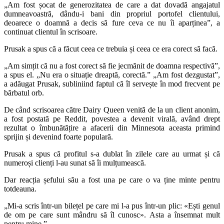
„Am fost șocat de generozitatea de care a dat dovadă angajatul
dumneavoastră, dându-i bani din propriul portofel clientului,
deoarece o doamnă a decis să fure ceva ce nu îi aparținea”, a
continuat clientul în scrisoare.
Prusak a spus că a făcut ceea ce trebuia și ceea ce era corect să facă.
„Am simțit că nu a fost corect să fie jecmănit de doamna respectivă”,
a spus el. „Nu era o situație dreaptă, corectă.” „Am fost dezgustat”,
a adăugat Prusak, subliniind faptul că îl servește în mod frecvent pe
bărbatul orb.
De când scrisoarea către Dairy Queen venită de la un client anonim,
a fost postată pe Reddit, povestea a devenit virală, având drept
rezultat o îmbunătățire a afacerii din Minnesota aceasta primind
sprijin și devenind foarte populară.
Prusak a spus că profitul s-a dublat în zilele care au urmat și că
numeroși clienți l-au sunat să îi mulțumească.
Dar reacția șefului său a fost una pe care o va ține minte pentru
totdeauna.
„Mi-a scris într-un bilețel pe care mi l-a pus într-un plic: «Ești genul
de om pe care sunt mândru să îl cunosc». Asta a însemnat mult
pentru mine.”