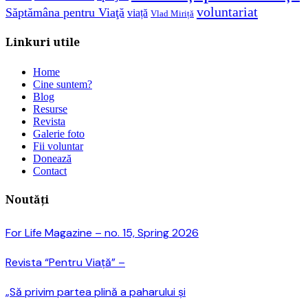
voluntariat
Săptămâna pentru Viaţă
viață
Vlad Miriță
Linkuri utile
Home
Cine suntem?
Blog
Resurse
Revista
Galerie foto
Fii voluntar
Donează
Contact
Noutăți
For Life Magazine – no. 15, Spring 2026
Revista “Pentru Viață” –
„Să privim partea plină a paharului și