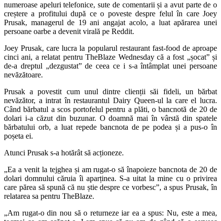
numeroase apeluri telefonice, sute de comentarii și a avut parte de o
creștere a profitului după ce o poveste despre felul în care Joey
Prusak, managerul de 19 ani angajat acolo, a luat apărarea unei
persoane oarbe a devenit virală pe Reddit.
Joey Prusak, care lucra la popularul restaurant fast-food de aproape
cinci ani, a relatat pentru TheBlaze Wednesday că a fost „șocat” și
de-a dreptul „dezgustat” de ceea ce i s-a întâmplat unei persoane
nevăzătoare.
Prusak a povestit cum unul dintre clienții săi fideli, un bărbat
nevăzător, a intrat în restaurantul Dairy Queen-ul la care el lucra.
Când bărbatul a scos portofelul pentru a plăti, o bancnotă de 20 de
dolari i-a căzut din buzunar. O doamnă mai în vârstă din spatele
bărbatului orb, a luat repede bancnota de pe podea și a pus-o în
poșeta ei.
Atunci Prusak s-a hotărât să acționeze.
„Ea a venit la tejghea și am rugat-o să înapoieze bancnota de 20 de
dolari domnului căruia îi aparținea. S-a uitat la mine cu o privirea
care părea să spună că nu știe despre ce vorbesc”, a spus Prusak, în
relatarea sa pentru TheBlaze.
„Am rugat-o din nou să o returneze iar ea a spus: Nu, este a mea,