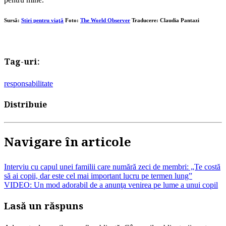
Sursă:
Stiri pentru viaţă
Foto:
The World Observer
Traducere: Claudia Pantazi
Tag-uri:
responsabilitate
Distribuie
Navigare în articole
Interviu cu capul unei familii care numără zeci de membri: „Te costă
să ai copii, dar este cel mai important lucru pe termen lung”
VIDEO: Un mod adorabil de a anunţa venirea pe lume a unui copil
Lasă un răspuns