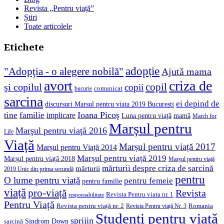
Revista „Pentru viață”
Știri
Toate articolele
Etichete
adopție
"Adopţia - o alegere nobilă"
Ajută mama
avort
criza de
copil
și copilul
copii
comunicat
bucurie
sarcina
ei depind de
discursuri Marsul pentru viata 2019 Bucuresti
Ioana Picoş
tine
familie
implicare
Luna pentru viață
mamă
March for
Marșul pentru
Marşul pentru viaţă 2016
Life
Viață
Marșul pentru viață 2017
Marșul pentru Viață 2014
Marșul pentru viață 2019
Marșul pentru viață 2018
Marșul pentru viață
mărturii despre criza de sarcină
mărturii
2019 Unic din prima secundă
pentru
O lume pentru viață
pentru femeie
pentru familie
viață
pro-viață
Revista
Revista Pentru viata nr. 1
responsabilitate
Pentru Viață
Revista pentru viață nr. 2
Romania
Revista Pentru viață Nr. 3
Studenți pentru viață
sprijin
Sindrom Down
sarcină