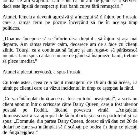
tocmai ce am scăpat-o. I-am spus că nu am de gând să o servesc
dacă este lipsită de respect și fură banii cuiva fără remușcări.”
Atunci, femeia a devenit agresivă și a început să îl înjure pe Prusak,
care a rămas ferm pe poziție încercând să fie în același timp
politicos.
„Doamna începuse să se înfurie de-a dreptul…să înjure și așa mai
departe. Am rămas relativ calm, deoarece am de-a face cu clienți
zilnic. Totuși, ea a continuat să înjure și am rugat-o să părăsească
incinta. I-am spus că dacă nu are de gând să înapoieze banii, trebuie
să plece imediat.”
Atunci a plecat nervoasă, a spus Prusak.
Cu toate astea, ceea ce a făcut managerul de 19 ani după aceea, i-a
uimit pe clienții care au văzut incidentul în timp ce așteptau la rând.
„Ce s-a întâmplat după aceea a fost cu totul neașteptat”, a scris un
client anonim într-o scrisoare către Dairy Queen, care a fost ulterior
postată pe Reddit, făcând povestea virală. „Angajatul
dumneavoastră s-a apropiat de tânărul orb, și-a scos portofelul și i-a
spus: „Domnule, din partea Dairy Queen, doresc să vă dau cei 20 de
dolari pe care s-a întâmplat să îi scăpați pe podea în timp ce plecați
de lângă tejghea.”