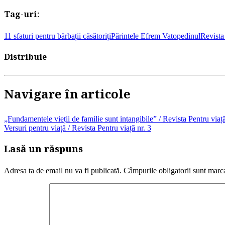
Tag-uri:
11 sfaturi pentru bărbații căsătoriți
Părintele Efrem Vatopedinul
Revista
Distribuie
Navigare în articole
„Fundamentele vieții de familie sunt intangibile” / Revista Pentru viață
Versuri pentru viață / Revista Pentru viață nr. 3
Lasă un răspuns
Adresa ta de email nu va fi publicată.
Câmpurile obligatorii sunt marc