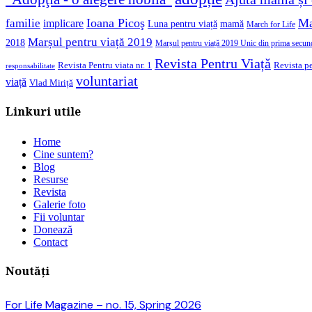
Ioana Picoş
Ma
familie
implicare
Luna pentru viață
mamă
March for Life
Marșul pentru viață 2019
2018
Marșul pentru viață 2019 Unic din prima secun
Revista Pentru Viață
Revista pe
Revista Pentru viata nr. 1
responsabilitate
voluntariat
viață
Vlad Miriță
Linkuri utile
Home
Cine suntem?
Blog
Resurse
Revista
Galerie foto
Fii voluntar
Donează
Contact
Noutăți
For Life Magazine – no. 15, Spring 2026