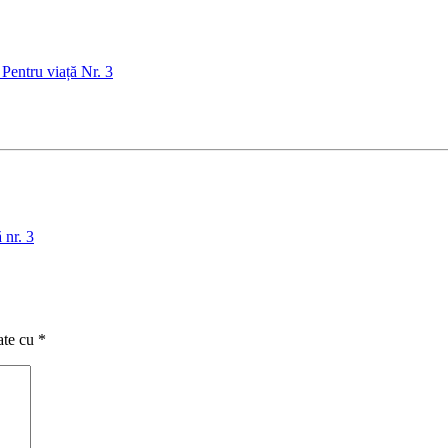
 Pentru viață Nr. 3
 nr. 3
ate cu
*