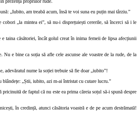
 în prezența propriilor rude.
pună: „Iubito, am treabă acum, însă te voi suna eu puțin mai târziu.”
obori „la mintea ei”, să nu-i disprețuiești cererile, să încerci să i le
e taina căsătoriei, încât golul creat în inima femeii de lipsa afecțiunii
e. Nu e bine ca soția să afle cele ascunse ale voastre de la rude, de la
e, adevăratul nume la soției trebuie să fie doar „iubito”!
blândețe: „Știi, iubito, azi m-ai întristat cu cutare lucru.”
ă pricinuită de faptul că nu este ea prima căreia soțul să-i spună despre
icești, în credință, atunci căsătoria voastră e de pe acum destrămată!