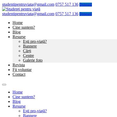
studentipentruviata@gmail.com
0757 517 136
Donează
studentipentruviata@gmail.com
0757 517 136
Donează
Home
Cine suntem?
Blog
Resurse
Ești pro-viață?
Bannere
Cărți
Centre
Galerie foto
Revista
Fii voluntar
Contact
Home
Cine suntem?
Blog
Resurse
Ești pro-viață?
Bannere