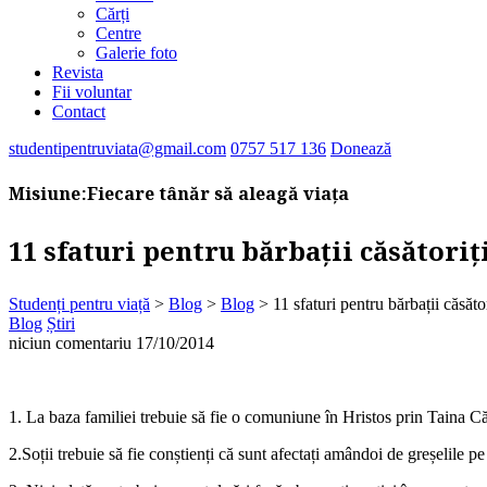
Cărți
Centre
Galerie foto
Revista
Fii voluntar
Contact
studentipentruviata@gmail.com
0757 517 136
Donează
Misiune:
Fiecare tânăr să aleagă viața
11 sfaturi pentru bărbații căsătoriți
Studenți pentru viață
>
Blog
>
Blog
>
11 sfaturi pentru bărbații căsăto
Blog
Știri
niciun comentariu
17/10/2014
1. La baza familiei trebuie să fie o comuniune în Hristos prin Taina Că
2.Soții trebuie să fie conștienți că sunt afectați amândoi de greșelile pe 