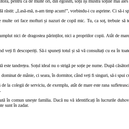
ltora, pentru că de multe ori, din egoism, soții își mustră soțiile mai ales
pundă răstit: „Lasă-mă, n-am timp acum!”, vorbindu-i cu asprime. Ci să-i s
ulte ori face mofturi și nazuri de copil mic. Tu, ca soț, trebuie să te c
plut nici de dragostea părinților, nici a propriilor copii. Atât de mare 
 veți fi descoperiți. Să-i spuneți totul și să vă consultați cu ea în toat
tă este tandrețea. Soțul ideal nu o strigă pe soție pe nume. După căsători
dominat de mânie, ci seara, în dormitor, când veți fi singuri, să-i spui cu 
ă de la colegii de serviciu, de exemplu, atât de mare este rana sufleteasc
.
ută în comun unește familia. Dacă nu vă identificați în lucrurile duhovn
te sunt în zadar.