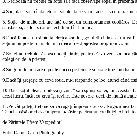
3. Niciodată nu trebuie ca soțul să-i facă observație soției în prezența a
4.Sau, dacă soția îi dă telefon soțului la serviciu, acesta să nu-i răs
5. Soția, de multe ori, are față de soț un comportament copilăros. De m
satisfaci și, astfel, să aduci echilibrul în familie.
6.Dacă femeia nu simte tandrețea soțului, golul din inima ei nu va fi um
soțului nu poate fi umplut nici măcar de dragostea propriilor copii!
7.Soției nu trebuie să-i ascundeți nimic, pentru că va veni vremea când
colegi ori de la prieteni.
8.Singurul lucru care o poate cuceri pe femeie și poate ține familia uni
9.Dacă îți greșește cu ceva soția, nu-i răspunde pe loc, atunci când ești 
10.Dacă soțul pleacă undeva și „uită” să-i spună soției, iar aceasta afl
acest lucru, încât cu greu își revine. Este nevoie, deci, de multă atenție
11.Pe cât puteți, trebuie să vă rugați împreună acasă. Rugăciunea făc
Temelia căsătoriei este împreuna-pășire pe drumul credinței. Altfel, toa
de Părintele Efrem Vatopedinul
Foto: Daniel Gritu Photography