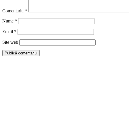
Comentariu
*
Nume
*
Email
*
Site web