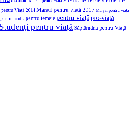
ei depind de tine
discursuri Marsul pentru viata 2019 Bucuresti
Marșul pentru viață 2017
 pentru Viață 2014
Marșul pentru viață
pentru viață
pro-viață
pentru femeie
pentru familie
Studenți pentru viață
Săptămâna pentru Viaţă