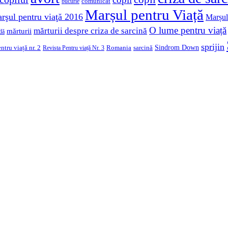
comunicat
bucurie
Marșul pentru Viață
rşul pentru viaţă 2016
Marșul
O lume pentru viață
mărturii despre criza de sarcină
mărturii
dă
sprijin
Sindrom Down
ntru viață nr. 2
Romania
sarcină
Revista Pentru viață Nr. 3