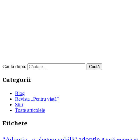
Caută după:
Categorii
Blog
Revista „Pentru viață”
Știri
Toate articolele
Etichete
adopție
"Adopţia - o alegere nobilă"
Ajută mama și 