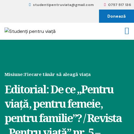
studentipentruviata@gmail.com
0757 517 136
Donează
Misiune:
Fiecare tânăr să aleagă viața
Editorial: De ce „Pentru
viață, pentru femeie,
pentru familie”? / Revista
„Pentru viață” nr. 5 –