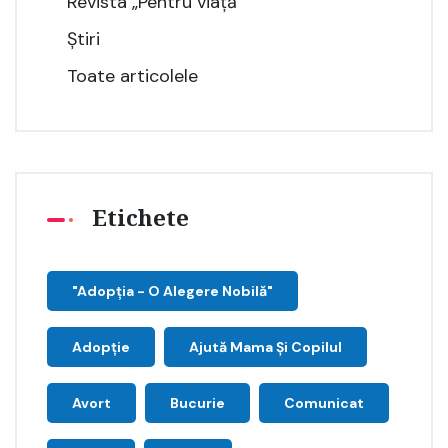
Revista „Pentru viață”
Știri
Toate articolele
Etichete
"Adopţia - O Alegere Nobilă"
Adopție
Ajută Mama Și Copilul
Avort
Bucurie
Comunicat