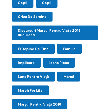
Copii
Copil
Criza De Sarcina
Discursuri Marsul Pentru Viata 2019
Bucuresti
Ei Depind De Tine
Familie
Implicare
Ioana Picoş
Luna Pentru Viață
Mamă
March For Life
Marşul Pentru Viaţă 2016