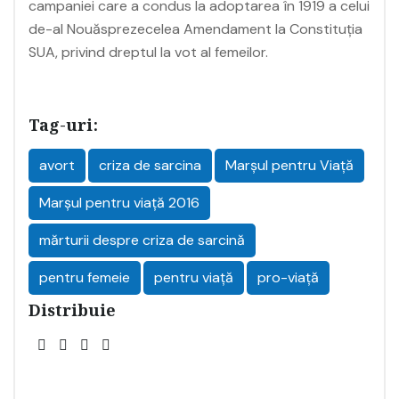
campaniei care a condus la adoptarea în 1919 a celui
de-al Nouăsprezecelea Amendament la Constituția
SUA, privind dreptul la vot al femeilor.
Tag-uri:
avort
criza de sarcina
Marșul pentru Viață
Marşul pentru viaţă 2016
mărturii despre criza de sarcină
pentru femeie
pentru viață
pro-viață
Distribuie