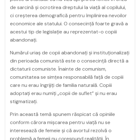
de sarcină și ocrotirea dreptului la viață al copilului,
ci creșterea demografică pentru împlinirea nevoilor
economice ale statului. O consecință foarte gravă a
acestui tip de legislație au reprezentat-o copiii
abandonați.
Numărul uriaș de copii abandonați și instituționalizați
din perioada comunistă este o consecință directă a
dictaturii comuniste. Înainte de comunism,
comunitatea se simțea responsabilă față de copiii
care nu erau îngrijiți de familia naturală. Copiii
adoptați erau numiți „copii de suflet” și nu erau
stigmatizați.
Prin această temă spunem răspicat că opiniile
conform cărora mișcarea pentru viață nu se
interesează de femeie și că avortul rezolvă o
problemă a femeii nu corespund realității. În