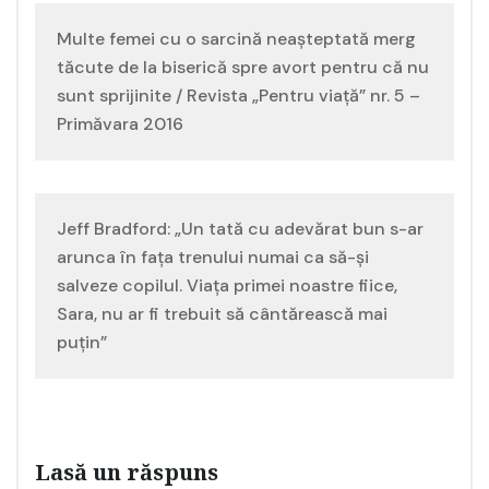
Navigare
Multe femei cu o sarcină neașteptată merg
în
tăcute de la biserică spre avort pentru că nu
sunt sprijinite / Revista „Pentru viață” nr. 5 –
articole
Primăvara 2016
Jeff Bradford: „Un tată cu adevărat bun s-ar
arunca în fața trenului numai ca să-și
salveze copilul. Viața primei noastre fiice,
Sara, nu ar fi trebuit să cântărească mai
puțin”
Lasă un răspuns