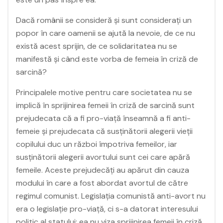
Dacă românii se consideră și sunt considerați un
popor în care oamenii se ajută la nevoie, de ce nu
există acest sprijin, de ce solidaritatea nu se
manifestă și când este vorba de femeia în criză de
sarcină?
Principalele motive pentru care societatea nu se
implică în sprijinirea femeii în criză de sarcină sunt
prejudecata că a fi pro-viață înseamnă a fi anti-
femeie și prejudecata că susținătorii alegerii vieții
copilului duc un război împotriva femeilor, iar
susținătorii alegerii avortului sunt cei care apără
femeile. Aceste prejudecăți au apărut din cauza
modului în care a fost abordat avortul de către
regimul comunist. Legislația comunistă anti-avort nu
era o legislație pro-viață, ci s-a datorat interesului
politic al statului: ea nu viza sprijinirea femeii în criză