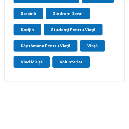
Sarcină
Sindrom Down
Sprijin
Studenți Pentru Viață
Săptămâna Pentru Viaţă
Viață
Vlad Miriță
Voluntariat