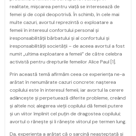
realitate, mișcarea pentru viață se interesează de
femei și de copii deopotrivă. În schimb, în cele mai
multe cazuri, avortul reprezintă o exploatare a
femeii în interesul confortului personal și
iresponsabilității bărbatului și al confortului și
iresponsabilității societății – de aceea avortul a fost
numit „ultima exploatare a femeii” de către celebra
activistă pentru drepturile femeilor Alice Paul [1].
Prin această temă afirmăm ceea ce experiența ne-a
arătat în nenumărate cazuri concrete: nașterea
copilului este în interesul femeii, iar avortul la cerere
adâncește și perpetuează diferite probleme, creând
și altele noi; alegerea vieții copilului dă femeii putere
și un viitor împlinit cel puțin de dragostea copilului;
avortul o rănește și îi rănește viitorul pe termen lung.
Da, experiența a arătat că o sarcină neașteptată și