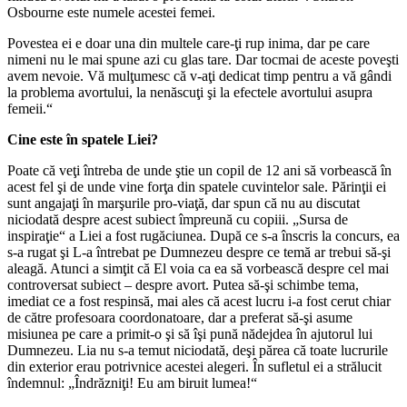
Osbourne este numele acestei femei.
Povestea ei e doar una din multele care-ţi rup inima, dar pe care
nimeni nu le mai spune azi cu glas tare. Dar tocmai de aceste poveşti
avem nevoie. Vă mulţumesc că v-aţi dedicat timp pentru a vă gândi
la problema avortului, la nenăscuţi şi la efectele avortului asupra
femeii.“
Cine este în spatele Liei?
Poate că veţi întreba de unde ştie un copil de 12 ani să vorbească în
acest fel şi de unde vine forţa din spatele cuvintelor sale. Părinţii ei
sunt angajaţi în marşurile pro-viaţă, dar spun că nu au discutat
niciodată despre acest subiect împreună cu copiii. „Sursa de
inspiraţie“ a Liei a fost rugăciunea. După ce s-a înscris la concurs, ea
s-a rugat şi L-a întrebat pe Dumnezeu despre ce temă ar trebui să-şi
aleagă. Atunci a simţit că El voia ca ea să vorbească despre cel mai
controversat subiect – despre avort. Putea să-şi schimbe tema,
imediat ce a fost respinsă, mai ales că acest lucru i-a fost cerut chiar
de către profesoara coordonatoare, dar a preferat să-şi asume
misiunea pe care a primit-o şi să îşi pună nădejdea în ajutorul lui
Dumnezeu. Lia nu s-a temut niciodată, deşi părea că toate lucrurile
din exterior erau potrivnice acestei alegeri. În sufletul ei a strălucit
îndemnul: „Îndrăzniţi! Eu am biruit lumea!“