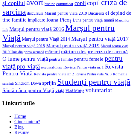
avort
criza de
copil
și copilul
copii
comunicat
bucurie
sarcina
ei depind de
discursuri Marsul pentru viata 2019 Bucuresti
Ioana Picoş
tine
familie
implicare
Luna pentru viață
mamă
March for
Marșul pentru
Marşul pentru viaţă 2016
Life
Viață
Marșul pentru viață 2017
Marșul pentru Viață 2014
Marșul pentru viață 2019
Marșul pentru viață 2018
Marșul pentru viață
mărturii despre criza de sarcină
mărturii
2019 Unic din prima secundă
pentru
O lume pentru viață
pentru femeie
pentru familie
viață
pro-viață
Revista
Revista Pentru viata nr. 1
responsabilitate
Pentru Viață
Revista pentru viață nr. 2
Romania
Revista Pentru viață Nr. 3
Studenți pentru viață
sprijin
Sindrom Down
sarcină
voluntariat
Săptămâna pentru Viaţă
viață
Vlad Miriță
Linkuri utile
Home
Cine suntem?
Blog
Resurse