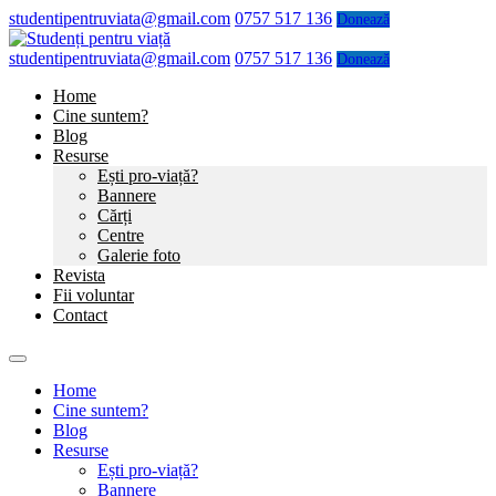
studentipentruviata@gmail.com
0757 517 136
Donează
studentipentruviata@gmail.com
0757 517 136
Donează
Home
Cine suntem?
Blog
Resurse
Ești pro-viață?
Bannere
Cărți
Centre
Galerie foto
Revista
Fii voluntar
Contact
Home
Cine suntem?
Blog
Resurse
Ești pro-viață?
Bannere