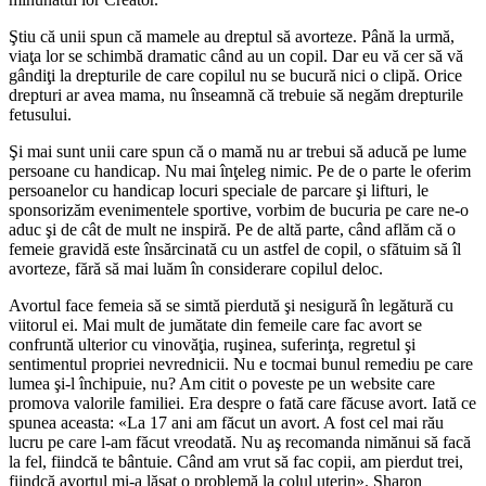
Ştiu că unii spun că mamele au dreptul să avorteze. Până la urmă,
viaţa lor se schimbă dramatic când au un copil. Dar eu vă cer să vă
gândiţi la drepturile de care copilul nu se bucură nici o clipă. Orice
drepturi ar avea mama, nu înseamnă că trebuie să negăm drepturile
fetusului.
Şi mai sunt unii care spun că o mamă nu ar trebui să aducă pe lume
persoane cu handicap. Nu mai înţeleg nimic. Pe de o parte le oferim
persoanelor cu handicap locuri speciale de parcare şi lifturi, le
sponsorizăm evenimentele sportive, vorbim de bucuria pe care ne-o
aduc şi de cât de mult ne inspiră. Pe de altă parte, când aflăm că o
femeie gravidă este însărcinată cu un astfel de copil, o sfătuim să îl
avorteze, fără să mai luăm în considerare copilul deloc.
Avortul face femeia să se simtă pierdută şi nesigură în legătură cu
viitorul ei. Mai mult de jumătate din femeile care fac avort se
confruntă ulterior cu vinovăţia, ruşinea, suferinţa, regretul şi
sentimentul propriei nevrednicii. Nu e tocmai bunul remediu pe care
lumea şi-l închipuie, nu? Am citit o poveste pe un website care
promova valorile familiei. Era despre o fată care făcuse avort. Iată ce
spunea aceasta: «La 17 ani am făcut un avort. A fost cel mai rău
lucru pe care l-am făcut vreodată. Nu aş recomanda nimănui să facă
la fel, fiindcă te bântuie. Când am vrut să fac copii, am pierdut trei,
fiindcă avortul mi-a lăsat o problemă la colul uterin». Sharon