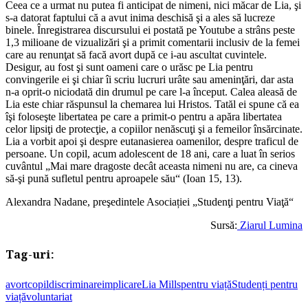
Ceea ce a urmat nu putea fi anticipat de nimeni, nici măcar de Lia, şi
s-a datorat faptului că a avut inima deschisă şi a ales să lucreze
binele. Înregistrarea discursului ei postată pe Youtube a strâns peste
1,3 milioane de vizualizări şi a primit comentarii inclusiv de la femei
care au renunţat să facă avort după ce i-au ascultat cuvintele.
Desigur, au fost şi sunt oameni care o urăsc pe Lia pentru
convingerile ei şi chiar îi scriu lucruri urâte sau ameninţări, dar asta
n-a oprit-o niciodată din drumul pe care l-a început. Calea aleasă de
Lia este chiar răspunsul la chemarea lui Hristos. Tatăl ei spune că ea
îşi foloseşte libertatea pe care a primit-o pentru a apăra libertatea
celor lipsiţi de protecţie, a copiilor nenăscuţi şi a femeilor însărcinate.
Lia a vorbit apoi şi despre eutanasierea oamenilor, despre traficul de
persoane. Un copil, acum adolescent de 18 ani, care a luat în serios
cuvântul „Mai mare dragoste decât aceasta nimeni nu are, ca cineva
să-şi pună sufletul pentru aproapele său“ (Ioan 15, 13).
Alexandra Nadane, preşedintele Asociației „Studenţi pentru Viaţă“
Sursă:
Ziarul Lumina
Tag-uri:
avort
copil
discriminare
implicare
Lia Mills
pentru viață
Studenți pentru
viață
voluntariat