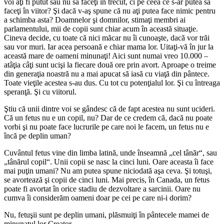
voi aţi fi putut sau nu să faceţi în trecut, ci pe ceea ce s-ar putea să
faceţi în viitor? Şi dacă v-aş spune că nu aţi putea face nimic pentru
a schimba asta? Doamnelor şi domnilor, stimaţi membri ai
parlamentului, mii de copii sunt chiar acum în această situaţie.
Cineva decide, cu toate că nici măcar nu îi cunoaşte, dacă vor trăi
sau vor muri. Iar acea persoană e chiar mama lor. Uitaţi-vă în jur la
această mare de oameni minunaţi! Aici sunt numai vreo 10.000 –
atâţia câţi sunt ucişi la fiecare două ore prin avort. Aproape o treime
din generaţia noastră nu a mai apucat să iasă cu viaţă din pântece.
Toate vieţile acestea s-au dus. Cu tot cu potenţialul lor. Şi cu întreaga
speranţă. Şi cu viitorul.
Ştiu că unii dintre voi se gândesc că de fapt acestea nu sunt ucideri.
Că un fetus nu e un copil, nu? Dar de ce credem că, dacă nu poate
vorbi şi nu poate face lucrurile pe care noi le facem, un fetus nu e
încă pe deplin uman?
Cuvântul fetus vine din limba latină, unde înseamnă „cel tânăr“, sau
„tânărul copil“. Unii copii se nasc la cinci luni. Oare aceasta îi face
mai puţin umani? Nu am putea spune niciodată aşa ceva. Şi totuşi,
se avortează şi copii de cinci luni. Mai precis, în Canada, un fetus
poate fi avortat în orice stadiu de dezvoltare a sarcinii. Oare nu
cumva îi considerăm oameni doar pe cei pe care ni-i dorim?
Nu, fetuşii sunt pe deplin umani, plăsmuiţi în pântecele mamei de
minunatul lor Creator.