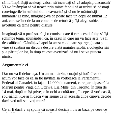
că nu împărtăşiţi aceleaşi valori, să încercaţi să vă adaptaţi discursul?
Vi s-a întâmplat să vă treacă prin minte faptul că ar trebui să păstraţi
convingerile în sufletul dumneavoastră şi să nu le mărturisiţi
nimănui? Ei bine, imaginaţi-vă ce poate face un copil de numai 12
ani, care se înscrie la un concurs de retorică şi îşi alege subiectul
avortului ca temă pentru discurs.
Imaginaţi-vă o profesoară şi o comisie care îi cer acestei fetiţe să îşi
schimbe tema, spunându-i că, în cazul în care nu va face asta, va fi
descalificată. Gândiţi-vă apoi la acest copil care sparge gheaţa şi
vine să susţină un discurs despre viaţă înaintea şcolii, a colegilor săi
şi a părinţilor lor, în timp ce este avertizată că nu i se va puncta
nimic.
Argumentele ei
Dar nu va fi deloc aşa. Un an mai târziu, curajul şi hotărârea de
acum vor face ca ea să fie invitată să vorbească la Parlamentul
Federal al Canadei, în faţa a 12.000 de oameni, care participaseră la
Marşul pentru Viaţă din Ottawa. Lia Mills, din Toronto, în ziua de
14 mai, după ce îşi priveşte în ochi ascultă-torii, începe să vorbească,
spu-nând: „Ce-ar fi dacă v-aş spune că în această clipă cineva decide
dacă veţi trăi sau veţi muri?
Ce-ar fi dacă v-aş spune că această decizie nu s-ar baza pe ceea ce