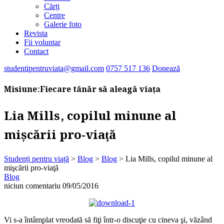
Cărți
Centre
Galerie foto
Revista
Fii voluntar
Contact
studentipentruviata@gmail.com
0757 517 136
Donează
Misiune:
Fiecare tânăr să aleagă viața
Lia Mills, copilul minune al
mişcării pro-viaţă
Studenți pentru viață
>
Blog
>
Blog
>
Lia Mills, copilul minune al
mişcării pro-viaţă
Blog
niciun comentariu
09/05/2016
Vi s-a întâmplat vreodată să fiţi într-o discuţie cu cineva şi, văzând