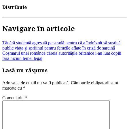
Distribuie
Navigare în articole
Tânără studentă agresată pe stradă pentru că a îndrăznit să susțină
public viața și sprijinul pentru femeile aflate în criză de sarcină
Coșmarul unei românce căreia autoritățile britanice i-au luat copiii
fără niciun temei legal
Lasă un răspuns
Adresa ta de email nu va fi publicată.
Câmpurile obligatorii sunt
marcate cu
*
Comentariu
*