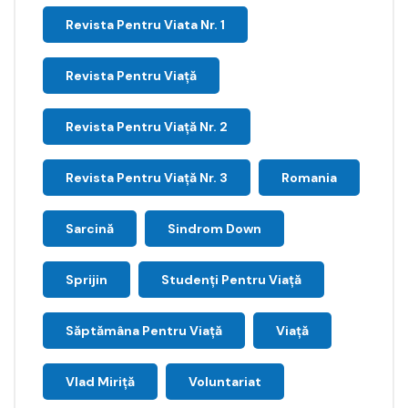
Revista Pentru Viata Nr. 1
Revista Pentru Viață
Revista Pentru Viață Nr. 2
Revista Pentru Viață Nr. 3
Romania
Sarcină
Sindrom Down
Sprijin
Studenți Pentru Viață
Săptămâna Pentru Viaţă
Viață
Vlad Miriță
Voluntariat