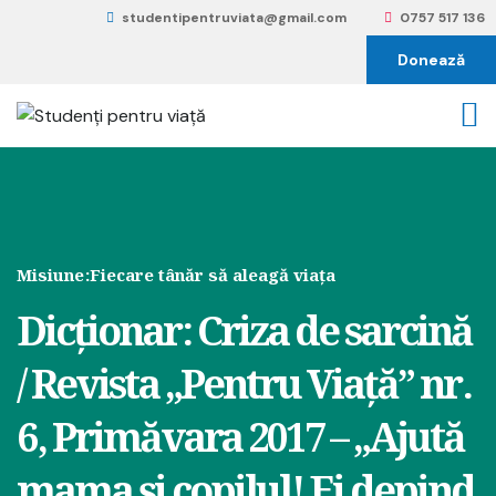
studentipentruviata@gmail.com
0757 517 136
Donează
Misiune:
Fiecare tânăr să aleagă viața
Dicționar: Criza de sarcină
/ Revista „Pentru Viață” nr.
6, Primăvara 2017 – „Ajută
mama și copilul! Ei depind