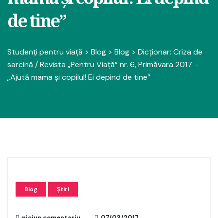
de tine”
Studenți pentru viață
>
Blog
>
Blog
>
Dicționar: Criza de
sarcină / Revista „Pentru Viață” nr. 6, Primăvara 2017 –
„Ajută mama și copilul! Ei depind de tine”
Blog
Știri
niciun comentariu
07/03/2017