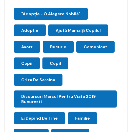
"Adopţia - O Alegere Nobilă"
Adopție
Ajută Mama Și Copilul
Avort
Bucurie
Comunicat
Copii
Copil
Criza De Sarcina
Discursuri Marsul Pentru Viata 2019
Bucuresti
Ei Depind De Tine
Familie