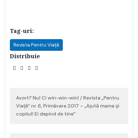
Tag-uri:
Revista Pentru Viață
Distribuie
Navigare
Avort? Nu! Ci win-win-win! / Revista „Pentru
în
Viață” nr. 6, Primăvara 2017 – „Ajută mama și
copilul! Ei depind de tine”
articole