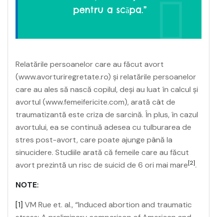
pentru a scăpa.”
Relatările persoanelor care au făcut avort
(www.avorturiregretate.ro) și relatările persoanelor
care au ales să nască copilul, deși au luat în calcul și
avortul (www.femeifericite.com), arată cât de
traumatizantă este criza de sarcină. În plus, în cazul
avortului, ea se continuă adesea cu tulburarea de
stres post-avort, care poate ajunge până la
sinucidere. Studiile arată că femeile care au făcut
[2]
avort prezintă un risc de suicid de 6 ori mai mare
.
NOTE:
[1]
VM Rue et. al., “Induced abortion and traumatic