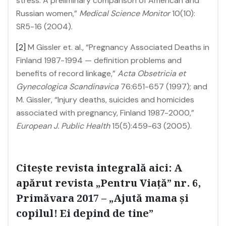
stress: A preliminary comparison of American and
Russian women,”
Medical Science Monitor
10(10):
SR5-16 (2004).
[2]
M Gissler et. al., “Pregnancy Associated Deaths in
Finland 1987-1994 — definition problems and
benefits of record linkage,”
Acta Obsetricia et
Gynecologica Scandinavica
76:651-657 (1997); and
M. Gissler, “Injury deaths, suicides and homicides
associated with pregnancy, Finland 1987-2000,”
European J. Public Health
15(5):459-63 (2005).
Citeşte revista integrală aici:
A
apărut revista „Pentru Viață” nr. 6,
Primăvara 2017 – „Ajută mama și
copilul! Ei depind de tine”