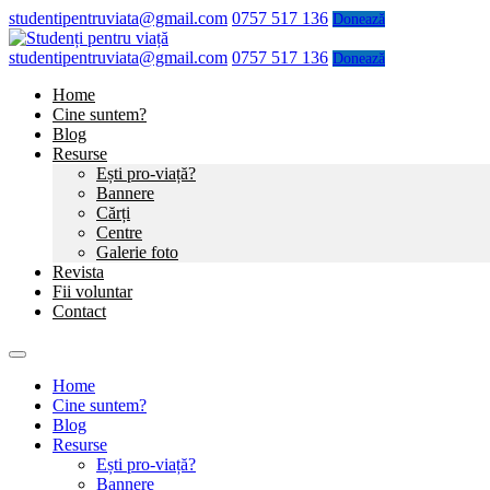
studentipentruviata@gmail.com
0757 517 136
Donează
studentipentruviata@gmail.com
0757 517 136
Donează
Home
Cine suntem?
Blog
Resurse
Ești pro-viață?
Bannere
Cărți
Centre
Galerie foto
Revista
Fii voluntar
Contact
Home
Cine suntem?
Blog
Resurse
Ești pro-viață?
Bannere