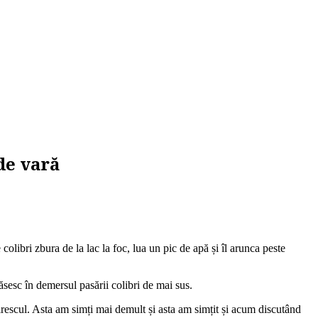
de vară
olibri zbura de la lac la foc, lua un pic de apă și îl arunca peste
ăsesc în demersul pasării colibri de mai sus.
 firescul. Asta am simți mai demult și asta am simțit și acum discutând