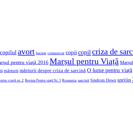
avort
criza de sar
copil
copilul
copii
comunicat
bucurie
Marșul pentru Viață
rşul pentru viaţă 2016
Marșul
O lume pentru viață
mărturii despre criza de sarcină
mărturii
dă
sprijin
Sindrom Down
ntru viață nr. 2
Romania
sarcină
Revista Pentru viață Nr. 3