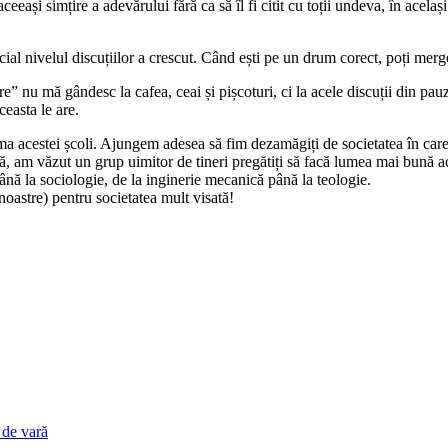
eași simțire a adevărului fără ca să îl fi citit cu toții undeva, în același
pecial nivelul discuțiilor a crescut. Când ești pe un drum corect, poți mer
e” nu mă gândesc la cafea, ceai și pișcoturi, ci la acele discuții din pau
ceasta le are.
urma acestei școli. Ajungem adesea să fim dezamăgiți de societatea în car
ară, am văzut un grup uimitor de tineri pregătiți să facă lumea mai bună a
până la sociologie, de la inginerie mecanică până la teologie.
noastre) pentru societatea mult visată!
 de vară