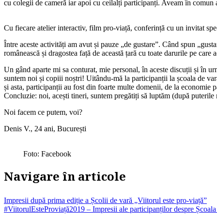
cu colegii de cameră iar apoi cu ceilalți participanți. Aveam în comun ace
Cu fiecare atelier interactiv, film pro-viață, conferință cu un invitat s
Între aceste activități am avut și pauze „de gustare”. Când spun „gustar
românească și dragostea față de această țară cu toate darurile pe care a
Un gând aparte mi sa conturat, mie personal, în aceste discuții și în 
suntem noi și copiii noștri! Uitându-mă la participanții la școala de v
și asta, participanții au fost din foarte multe domenii, de la economie 
Concluzie: noi, acești tineri, suntem pregătiți să luptăm (după puterile 
Noi facem ce putem, voi?
Denis V., 24 ani, București
Foto: Facebook
Navigare în articole
Impresii după prima ediție a Școlii de vară „Viitorul este pro-viață”
#ViitorulEsteProviață2019 – Impresii ale participanților despre Școala