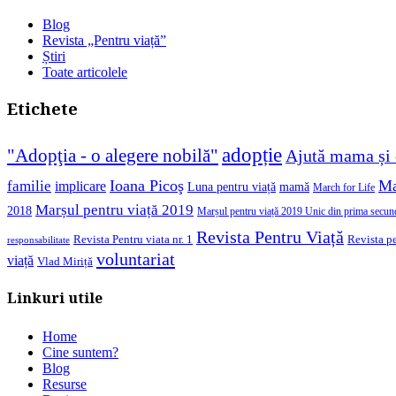
Blog
Revista „Pentru viață”
Știri
Toate articolele
Etichete
adopție
"Adopţia - o alegere nobilă"
Ajută mama și 
Ioana Picoş
Ma
familie
implicare
Luna pentru viață
mamă
March for Life
Marșul pentru viață 2019
2018
Marșul pentru viață 2019 Unic din prima secun
Revista Pentru Viață
Revista pe
Revista Pentru viata nr. 1
responsabilitate
voluntariat
viață
Vlad Miriță
Linkuri utile
Home
Cine suntem?
Blog
Resurse