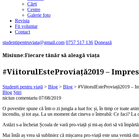
Cărți
Centre
Galerie foto
Revista
Fii voluntar
Contact
studentipentruviata@gmail.com
0757 517 136
Donează
Misiune:
Fiecare tânăr să aleagă viața
#ViitorulEsteProviață2019 – Impresi
Studenți pentru viață
>
Blog
>
Blog
>
#ViitorulEsteProviață2019 – Imp
Blog
Știri
niciun comentariu
07/08/2019
O povestire spune că într-o zi jungla a luat foc și, în timp ce toate ani
incendiu, și tot așa. La un moment dat cineva o întreabă: Ce faci? La c
Astăzi s-a încheiat Școala de vară pro-viață și mi-aș dori să vă împărtă
Mai întâi aș vrea să subliniez că mișcarea pro-viață este una venită din 