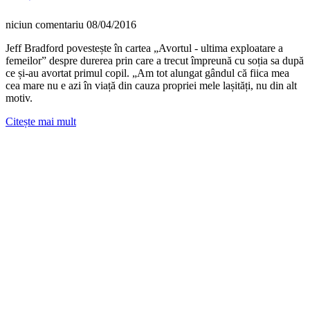
niciun comentariu
08/04/2016
Jeff Bradford povestește în cartea „Avortul - ultima exploatare a
femeilor” despre durerea prin care a trecut împreună cu soția sa după
ce și-au avortat primul copil. „Am tot alungat gândul că fiica mea
cea mare nu e azi în viață din cauza propriei mele lașități, nu din alt
motiv.
Citește mai mult