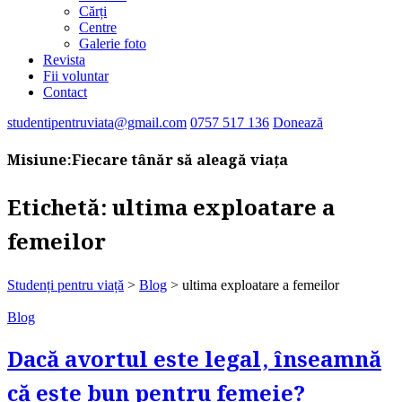
Cărți
Centre
Galerie foto
Revista
Fii voluntar
Contact
studentipentruviata@gmail.com
0757 517 136
Donează
Misiune:
Fiecare tânăr să aleagă viața
Etichetă:
ultima exploatare a
femeilor
Studenți pentru viață
>
Blog
>
ultima exploatare a femeilor
Blog
Dacă avortul este legal, înseamnă
că este bun pentru femeie?