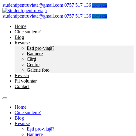
studentipentruviata@gmail.com
0757 517 136
Donează
studentipentruviata@gmail.com
0757 517 136
Donează
Home
Cine suntem?
Blog
Resurse
Ești pro-viață?
Bannere
Cărți
Centre
Galerie foto
Revista
Fii voluntar
Contact
Home
Cine suntem?
Blog
Resurse
Ești pro-viață?
Bannere