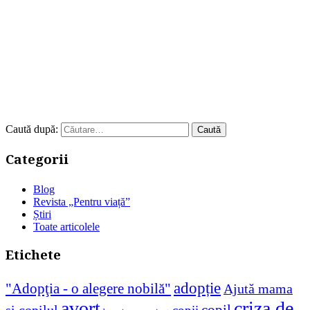
Caută după:
Categorii
Blog
Revista „Pentru viață”
Știri
Toate articolele
Etichete
adopție
"Adopţia - o alegere nobilă"
Ajută mama
avort
criza de
copil