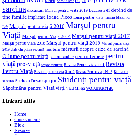
și copilul
copii
comunicat
bucurie
sarcina
ei depind de
discursuri Marsul pentru viata 2019 Bucuresti
Ioana Picoş
tine
familie
implicare
Luna pentru viață
mamă
March for
Marșul pentru
Marşul pentru viaţă 2016
Life
Viață
Marșul pentru viață 2017
Marșul pentru Viață 2014
Marșul pentru viață 2019
Marșul pentru viață 2018
Marșul pentru viață
mărturii despre criza de sarcină
mărturii
2019 Unic din prima secundă
pentru
O lume pentru viață
pentru femeie
pentru familie
viață
pro-viață
Revista
Revista Pentru viata nr. 1
responsabilitate
Pentru Viață
Revista pentru viață nr. 2
Romania
Revista Pentru viață Nr. 3
Studenți pentru viață
sprijin
Sindrom Down
sarcină
voluntariat
Săptămâna pentru Viaţă
viață
Vlad Miriță
Linkuri utile
Home
Cine suntem?
Blog
Resurse